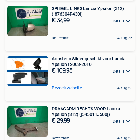
SPIEGEL LINKS Lancia Ypsilon (312)
(|876304P430|)
€ 34,99
Details
Rotterdam
4 aug 26
Armsteun Slider geschikt voor Lancia
Ypsilon I 2003-2010
€ 109,95
Details
Bezoek website
4 aug 26
DRAAGARM RECHTS VOOR Lancia
Ypsilon (312) (|545011J500|)
€ 29,99
Details
Rotterdam
4 aug 26