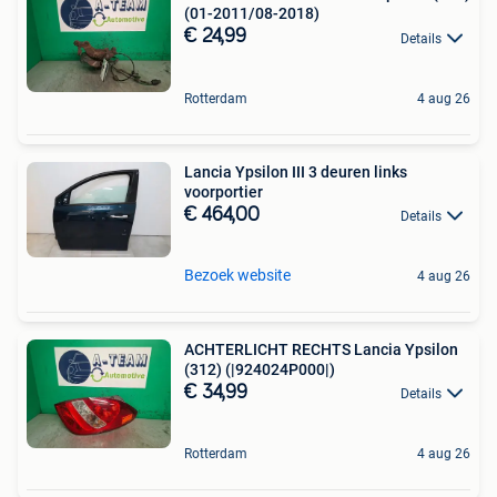
(01-2011/08-2018)
€ 24,99
Details
Rotterdam
4 aug 26
Lancia Ypsilon III 3 deuren links
voorportier
€ 464,00
Details
Bezoek website
4 aug 26
ACHTERLICHT RECHTS Lancia Ypsilon
(312) (|924024P000|)
€ 34,99
Details
Rotterdam
4 aug 26