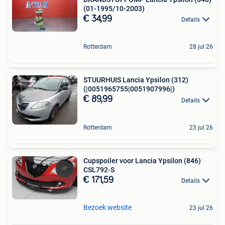
(01-1995/10-2003)
€ 34,99
Details
Rotterdam
28 jul 26
STUURHUIS Lancia Ypsilon (312)
(|0051965755|0051907996|)
€ 89,99
Details
Rotterdam
23 jul 26
Cupspoiler voor Lancia Ypsilon (846)
CSL792-S
€ 171,59
Details
Bezoek website
23 jul 26