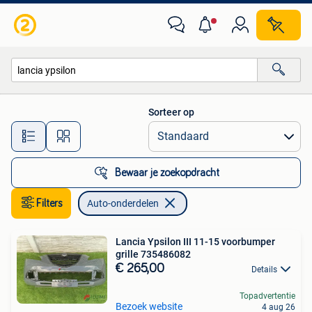
Auto-onderdelen
Sorteer op
Alle afstanden…
Bewaar je zoekopdracht
Filters
Auto-onderdelen
Lancia Ypsilon III 11-15 voorbumper
grille 735486082
€ 265,00
Details
Topadvertentie
Bezoek website
4 aug 26