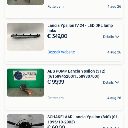
Rotterdam
4 aug 26
Lancia Ypsilon IV 24 - LED DRL lamp
links
€ 349,00
Details
Bezoek website
4 aug 26
ABS POMP Lancia Ypsilon (312)
(|6158945200|1J58930700|)
€ 99,99
Details
Rotterdam
4 aug 26
SCHAKELAAR Lancia Ypsilon (840) (01-
1995/10-2003)