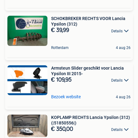
SCHOKBREKER RECHTS VOOR Lancia
Ypsilon (312)
€ 39,99
Details
Rotterdam
4 aug 26
Armsteun Slider geschikt voor Lancia
Ypsilon III 2015-
€ 109,95
Details
Bezoek website
4 aug 26
KOPLAMP RECHTS Lancia Ypsilon (312)
(|51850556|)
€ 350,00
Details