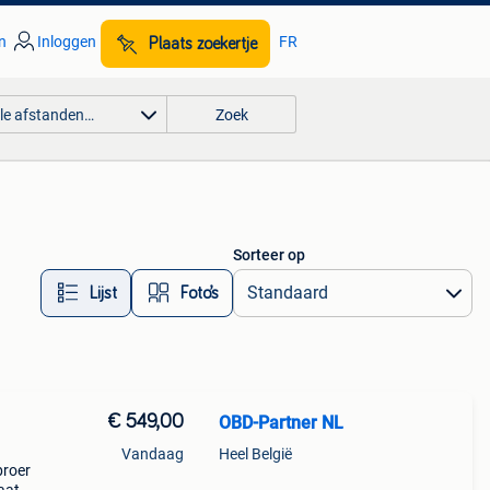
n
Inloggen
FR
Plaats zoekertje
lle afstanden…
Zoek
Sorteer op
Lijst
Foto’s
€ 549,00
OBD-Partner NL
Vandaag
Heel België
broer