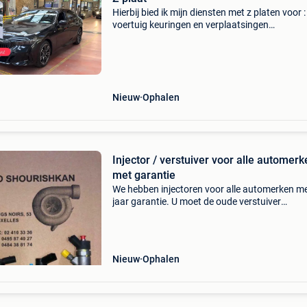
Hierbij bied ik mijn diensten met z platen voor :
voertuig keuringen en verplaatsingen
0488/13.38.08 Wij halen de voertuig op locati
duidelijk afspraak, en keuren deze voor jullie 
zorgen. V
Nieuw
Ophalen
Injector / verstuiver voor alle automerk
met garantie
We hebben injectoren voor alle automerken me
jaar garantie. U moet de oude verstuiver
binnebrengen om de nieuwe te nemen. We he
ook een machine om verstuivers te testen,
turbo&#39;s en ook
Nieuw
Ophalen