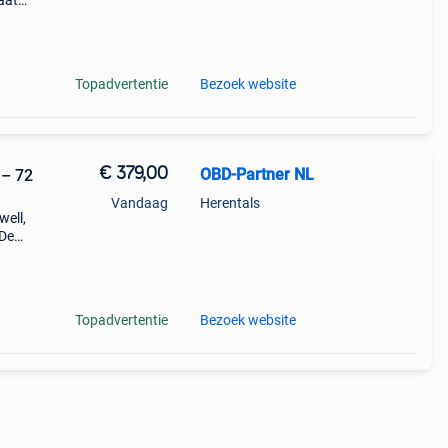
aat
ses
Topadvertentie
Bezoek website
€ 379,00
OBD-Partner NL
 – 72
Vandaag
Herentals
well,
 De
voor
en
Topadvertentie
Bezoek website