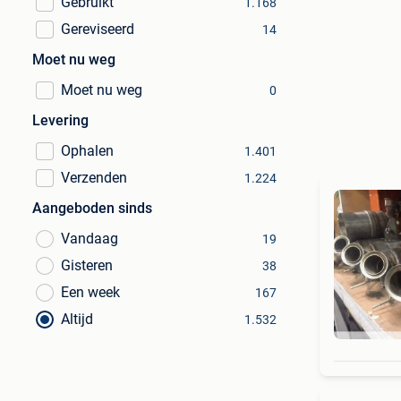
Gebruikt
1.168
Gereviseerd
14
Moet nu weg
Moet nu weg
0
Levering
Ophalen
1.401
Verzenden
1.224
Aangeboden sinds
Vandaag
19
Gisteren
38
Een week
167
Altijd
1.532