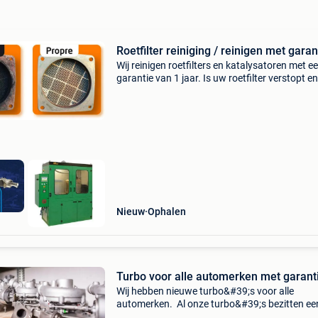
Roetfilter reiniging / reinigen met garan
Wij reinigen roetfilters en katalysatoren met e
garantie van 1 jaar. Is uw roetfilter verstopt e
nieuwe te duur? Wij hebben de oplossing om h
schoon te maken! U moet de roetfilter zelf lo
Nieuw
Ophalen
Turbo voor alle automerken met garant
Wij hebben nieuwe turbo&#39;s voor alle
automerken. Al onze turbo&#39;s bezitten ee
garantie van 1 jaar. Wij hebben meer dan 120