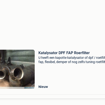
Katalysator DPF FAP Roerfilter
U heeft een kapotte katalysator of dpf / roetfilt
fap, flexibel, demper of nog zelfs tuning roetfil
Wist u dat deze tussen de 50 en de 450 euro
kunnen vervangen . Kijk onze zoekertjes voor
Nieuw