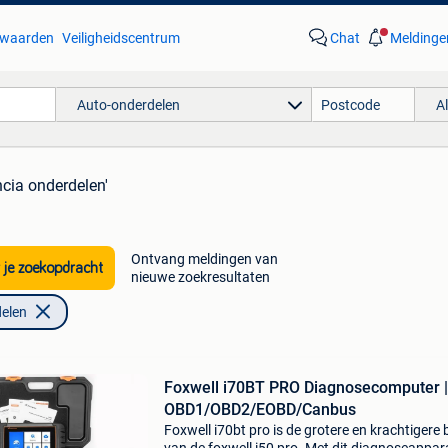
waarden
Veiligheidscentrum
Chat
Meldinge
Auto-onderdelen
A
ncia onderdelen'
Ontvang meldingen van
 je zoekopdracht
nieuwe zoekresultaten
elen
Foxwell i70BT PRO Diagnosecomputer |
OBD1/OBD2/EOBD/Canbus
Foxwell i70bt pro is de grotere en krachtigere 