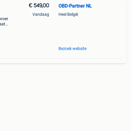
€ 549,00
OBD-Partner NL
Vandaag
Heel België
broer
aat
ses
Bezoek website