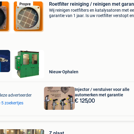
Roetfilter reiniging / reinigen met garan
Wij reinigen roetfilters en katalysatoren met e
garantie van 1 jaar. Is uw roetfilter verstopt e
nieuwe te duur? Wij hebben de oplossing om h
schoon te maken! U moet de roetfilter zelf lo
Nieuw
Ophalen
Injector / verstuiver voor alle
automerken met garantie
deze adverteerder
€ 125,00
e 5 zoekertjes
Z plaat