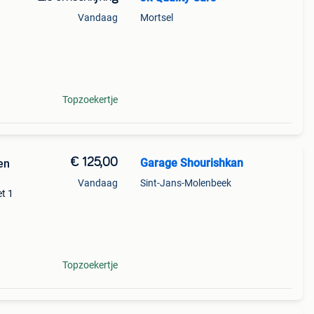
Vandaag
Mortsel
e na
zonder
Topzoekertje
€ 125,00
Garage Shourishkan
en
Vandaag
Sint-Jans-Molenbeek
t 1
bben
Topzoekertje