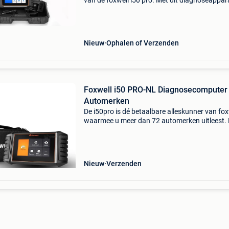
van de foxwell i50 pro. Met dit diagnoseappar
voert u niet alleen uitgebreide voertuigdiagno
uit, maar ook bi-directionele tests , volledig d
Nieuw
Ophalen of Verzenden
Foxwell i50 PRO-NL Diagnosecomputer
Automerken
De i50pro is dé betaalbare alleskunner van fox
waarmee u meer dan 72 automerken uitleest.
i50pro biedt voertuigdekking op dealerniveau 
meer dan 72 automerken. Met de i50pro kunn
alle mo
Nieuw
Verzenden