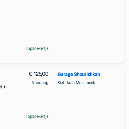
rbo
Topzoekertje
€ 125,00
Garage Shourishkan
Vandaag
Sint-Jans-Molenbeek
t 1
bben
Topzoekertje