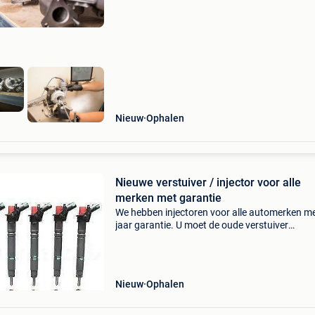
turbo&#39;s op voorraad. U moet de oude tu
binnenbre
Nieuw
Ophalen
Nieuwe verstuiver / injector voor alle
merken met garantie
We hebben injectoren voor alle automerken me
jaar garantie. U moet de oude verstuiver
terugbrengen om de nieuwe te nemen. We he
ook een machine om verstuivers te testen,
turbo&#39;s en ook
Nieuw
Ophalen