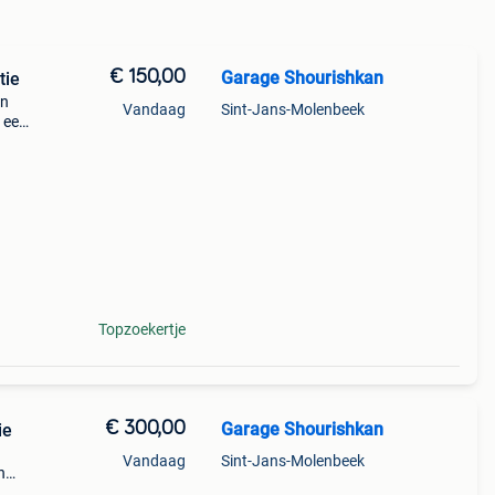
€ 150,00
Garage Shourishkan
tie
en
Vandaag
Sint-Jans-Molenbeek
n een
et
smak
Topzoekertje
€ 300,00
Garage Shourishkan
ie
Vandaag
Sint-Jans-Molenbeek
n
0