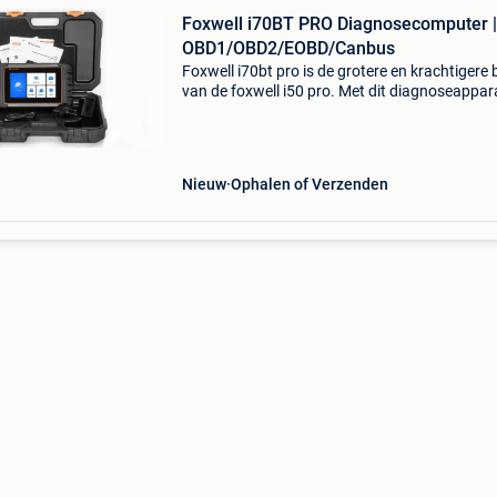
Foxwell i70BT PRO Diagnosecomputer |
OBD1/OBD2/EOBD/Canbus
Foxwell i70bt pro is de grotere en krachtigere 
van de foxwell i50 pro. Met dit diagnoseappar
voert u niet alleen uitgebreide voertuigdiagno
uit, maar ook bi-directionele tests , volledig d
Nieuw
Ophalen of Verzenden