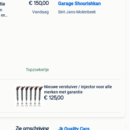
€ 150,00
Garage Shourishkan
tie
en
Vandaag
Sint-Jans-Molenbeek
n een
et
smak
Topzoekertje
Nieuwe verstuiver / injector voor alle
merken met garantie
€ 125,00
Zie omschrijving
Jk Quality Cars