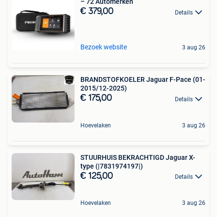
– 72 Automerken
€ 379,00
Details
Bezoek website
3 aug 26
BRANDSTOFKOELER Jaguar F-Pace (01-
2015/12-2025)
€ 175,00
Details
Hoevelaken
3 aug 26
STUURHUIS BEKRACHTIGD Jaguar X-
type (|7831974197|)
€ 125,00
Details
Hoevelaken
3 aug 26