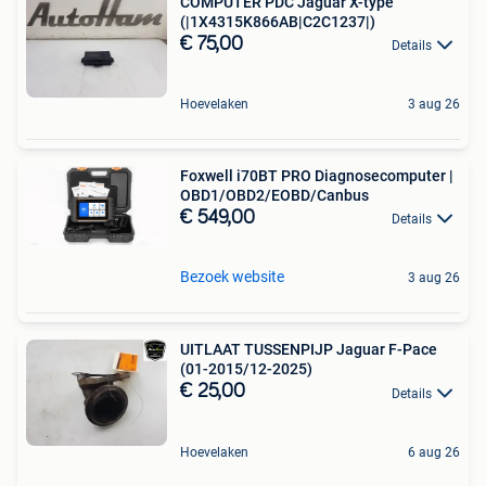
COMPUTER PDC Jaguar X-type
(|1X4315K866AB|C2C1237|)
€ 75,00
Details
Hoevelaken
3 aug 26
Foxwell i70BT PRO Diagnosecomputer |
OBD1/OBD2/EOBD/Canbus
€ 549,00
Details
Bezoek website
3 aug 26
UITLAAT TUSSENPIJP Jaguar F-Pace
(01-2015/12-2025)
€ 25,00
Details
Hoevelaken
6 aug 26