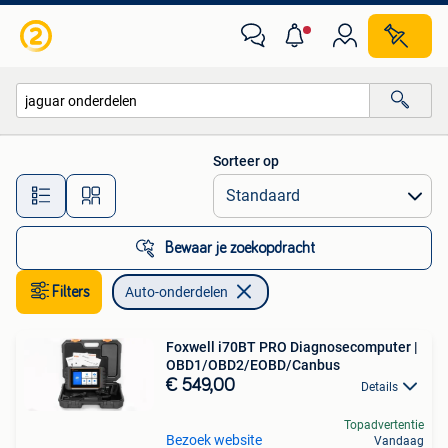
Auto-onderdelen
Sorteer op
Alle afstanden…
Bewaar je zoekopdracht
Filters
Auto-onderdelen
Foxwell i70BT PRO Diagnosecomputer |
OBD1/OBD2/EOBD/Canbus
€ 549,00
Details
Topadvertentie
Bezoek website
Vandaag