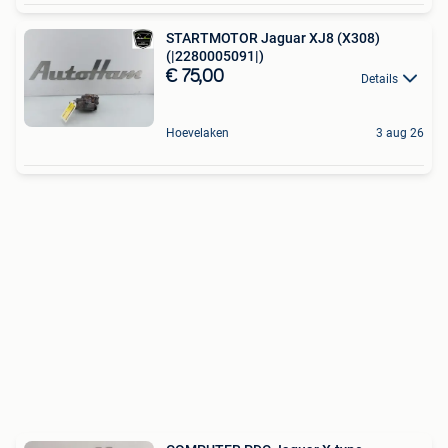
STARTMOTOR Jaguar XJ8 (X308)
(|2280005091|)
€ 75,00
Details
Hoevelaken
3 aug 26