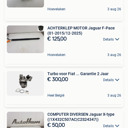
Hoevelaken
3 aug 26
ACHTERKLEP MOTOR Jaguar F-Pace
(01-2015/12-2025)
€ 125,00
Details
Hoevelaken
3 aug 26
Turbo voor Fiat ... Garantie 2 Jaar
€ 300,00
Details
Heel België
3 aug 26
COMPUTER DIVERSEN Jaguar X-type
(|1X432C507AC|C2S24347|)
€ 50,00
Details