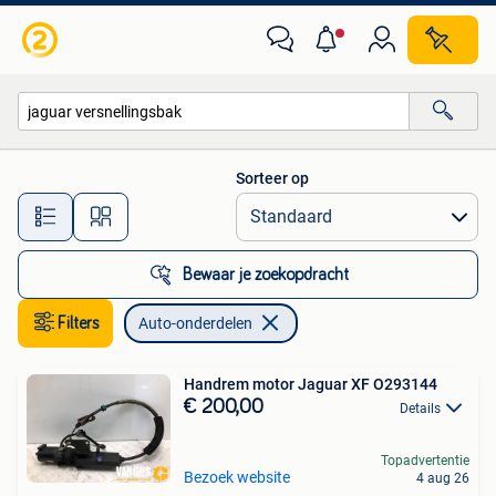
Auto-onderdelen
Sorteer op
Alle afstanden…
Bewaar je zoekopdracht
Filters
Auto-onderdelen
Handrem motor Jaguar XF O293144
€ 200,00
Details
Topadvertentie
Bezoek website
4 aug 26