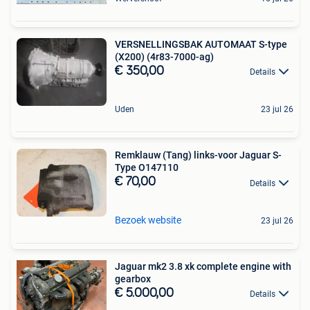
VERSNELLINGSBAK AUTOMAAT S-type
(X200) (4r83-7000-ag)
€ 350,00
Details
Uden
23 jul 26
Remklauw (Tang) links-voor Jaguar S-
Type O147110
€ 70,00
Details
Bezoek website
23 jul 26
Jaguar mk2 3.8 xk complete engine with
gearbox
€ 5.000,00
Details