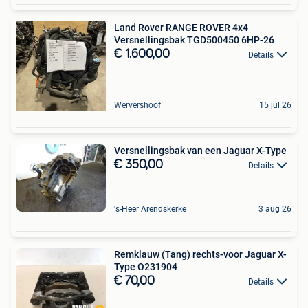
Land Rover RANGE ROVER 4x4
Versnellingsbak TGD500450 6HP-26
€ 1.600,00
Details
Wervershoof
15 jul 26
Versnellingsbak van een Jaguar X-Type
€ 350,00
Details
's-Heer Arendskerke
3 aug 26
Remklauw (Tang) rechts-voor Jaguar X-
Type O231904
€ 70,00
Details