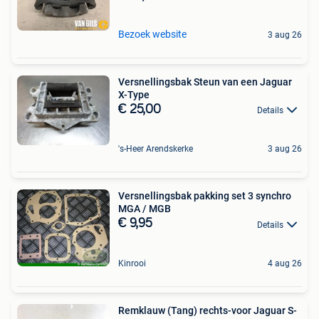
Bezoek website
3 aug 26
Versnellingsbak Steun van een Jaguar
X-Type
€ 25,00
Details
's-Heer Arendskerke
3 aug 26
Versnellingsbak pakking set 3 synchro
MGA / MGB
€ 9,95
Details
Kinrooi
4 aug 26
Remklauw (Tang) rechts-voor Jaguar S-