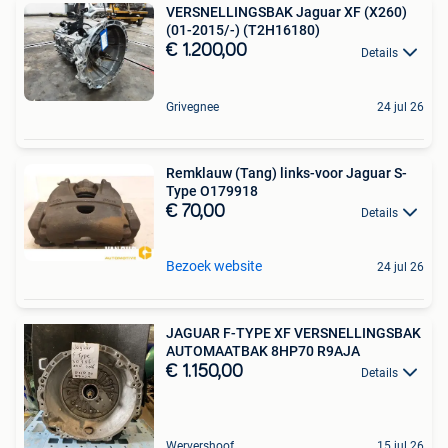
VERSNELLINGSBAK Jaguar XF (X260)
(01-2015/-) (T2H16180)
€ 1.200,00
Details
Grivegnee
24 jul 26
Remklauw (Tang) links-voor Jaguar S-
Type O179918
€ 70,00
Details
Bezoek website
24 jul 26
JAGUAR F-TYPE XF VERSNELLINGSBAK
AUTOMAATBAK 8HP70 R9AJA
€ 1.150,00
Details
Wervershoof
15 jul 26