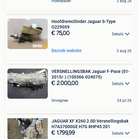
Hoevelaken
3 aug 26
Hoofdremcilinder Jaguar S-Type
O229059
€ 75,00
Details
Bezoek website
3 aug 26
VERSNELLINGSBAK Jaguar F-Pace (01-
2015/-) (100366-024075)
€ 2.000,00
Details
Grivegnee
24 jul 26
JAGUAR XF X260 2.0D Versnellingsbak
H7A37000GE H7G 8HP45 201
€ 1.799,99
Details