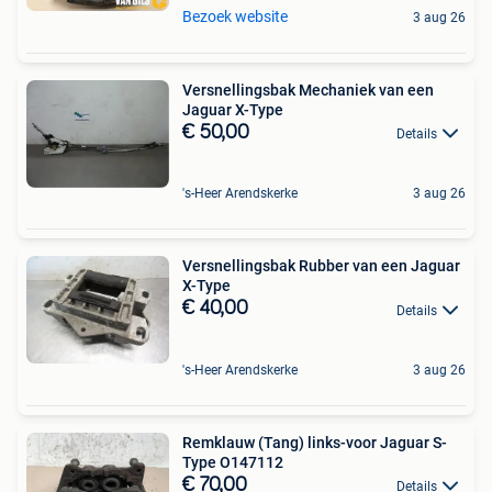
Bezoek website
3 aug 26
Versnellingsbak Mechaniek van een
Jaguar X-Type
€ 50,00
Details
's-Heer Arendskerke
3 aug 26
Versnellingsbak Rubber van een Jaguar
X-Type
€ 40,00
Details
's-Heer Arendskerke
3 aug 26
Remklauw (Tang) links-voor Jaguar S-
Type O147112
€ 70,00
Details