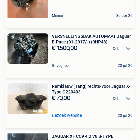
Menen
30 apr 26
VERSNELLINGSBAK AUTOMAAT Jaguar
E-Pace (01-2017/-) (9HP48)
€ 1.500,00
Details
Grivegnee
23 jul 26
Remklauw (Tang) rechts-voor Jaguar X-
Type O220403
€ 70,00
Details
Bezoek website
23 jul 26
JAGUAR XF CC9 4.2 V8 S-TYPE