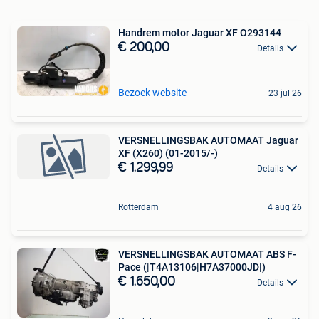
Handrem motor Jaguar XF O293144
€ 200,00
Details
Bezoek website
23 jul 26
VERSNELLINGSBAK AUTOMAAT Jaguar
XF (X260) (01-2015/-)
€ 1.299,99
Details
Rotterdam
4 aug 26
VERSNELLINGSBAK AUTOMAAT ABS F-
Pace (|T4A13106|H7A37000JD|)
€ 1.650,00
Details