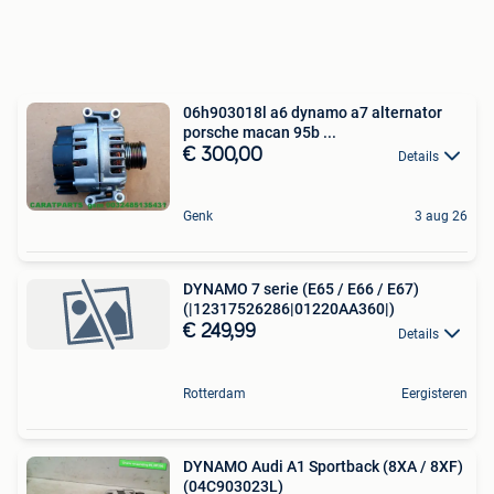
06h903018l a6 dynamo a7 alternator
porsche macan 95b ...
€ 300,00
Details
Genk
3 aug 26
DYNAMO 7 serie (E65 / E66 / E67)
(|12317526286|01220AA360|)
€ 249,99
Details
Rotterdam
Eergisteren
DYNAMO Audi A1 Sportback (8XA / 8XF)
(04C903023L)