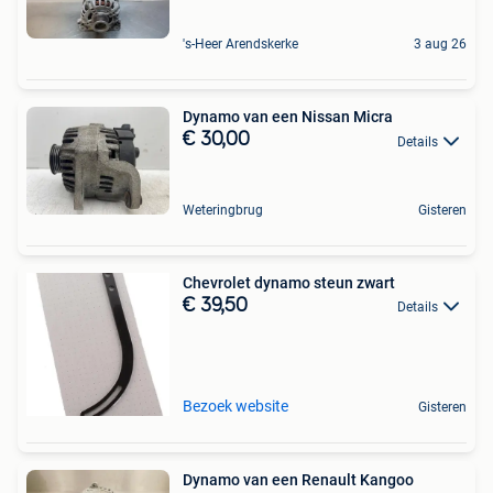
's-Heer Arendskerke
3 aug 26
Dynamo van een Nissan Micra
€ 30,00
Details
Weteringbrug
Gisteren
Chevrolet dynamo steun zwart
€ 39,50
Details
Bezoek website
Gisteren
Dynamo van een Renault Kangoo