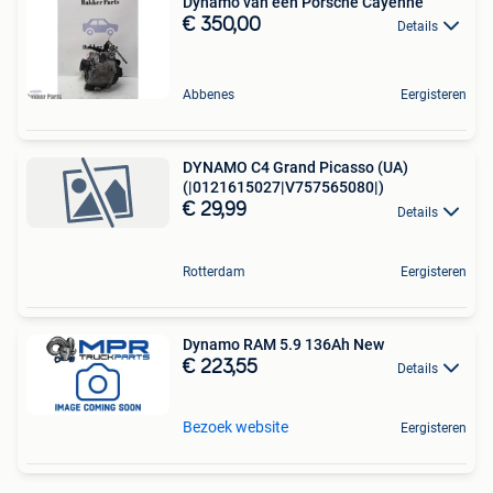
Dynamo van een Porsche Cayenne
€ 350,00
Details
Abbenes
Eergisteren
DYNAMO C4 Grand Picasso (UA)
(|0121615027|V757565080|)
€ 29,99
Details
Rotterdam
Eergisteren
Dynamo RAM 5.9 136Ah New
€ 223,55
Details
Bezoek website
Eergisteren