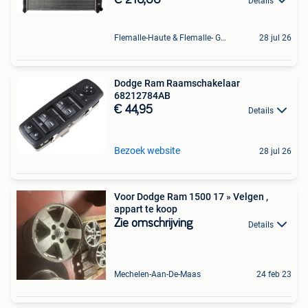
Details
Flemalle-Haute & Flemalle- Grande & Partie Awirs
28 jul 26
Dodge Ram Raamschakelaar
68212784AB
€ 44,95
Details
Bezoek website
28 jul 26
Voor Dodge Ram 1500 17 » Velgen ,
appart te koop
Zie omschrijving
Details
Mechelen-Aan-De-Maas
24 feb 23