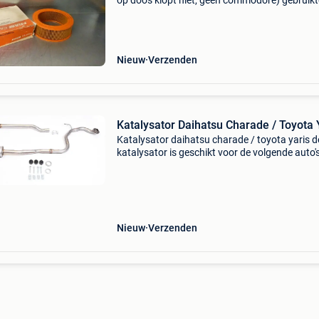
op doos klopt niet, geen commodore) gebruikt
artikelen zijn vrij van btw (marge), - verzendin
wereldwijd - voor verzendkosten per product kl
Nieuw
Verzenden
Katalysator Daihatsu Charade / Toyota 
Katalysator daihatsu charade / toyota yaris 
katalysator is geschikt voor de volgende auto's
daihatsu charade 1.33 Hatchback (99pk) (va
2011 t/m ->) toyota yaris 1.33 Hatchback (10
(v
Nieuw
Verzenden