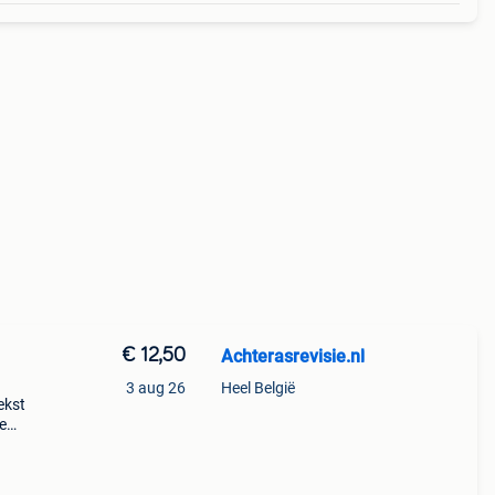
€ 12,50
Achterasrevisie.nl
3 aug 26
Heel België
ekst
e
gen
ik hie