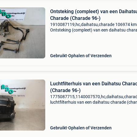
Ontsteking (compleet) van een Daihats
Charade (Charade 96-)
1910087119,hc,daihatsu,charade 106974 km
Ontsteking (compleet) van een daihatsu char
(charade 96-) 1.3I tx/cx 16v, hatchback, benzi
1.295Cc, 62kw (84pk), fwd, hce, 1993-01 / 19
11, g200; 204
Gebruikt
Ophalen of Verzenden
Luchtfilterhuis van een Daihatsu Chara
(Charade 96-)
1775087715,1140007570,hc,daihatsu,chara
luchtfilterhuis van een daihatsu charade (cha
96-) 1.3I tx/cx 16v, hatchback, benzine, 1.295
62kw (84pk), fwd, hce, 1993-01 / 1999-11, g2
204 lucht
Gebruikt
Ophalen of Verzenden