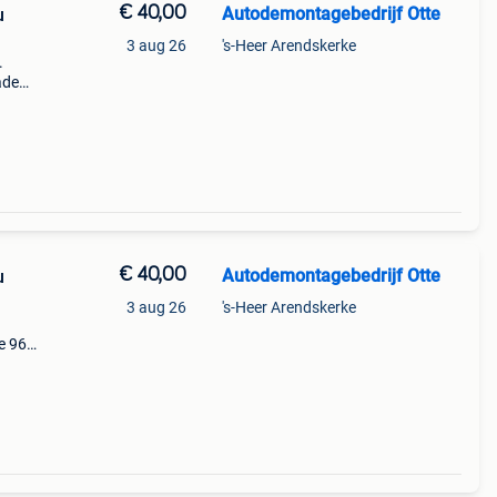
€ 40,00
Autodemontagebedrijf Otte
u
3 aug 26
's-Heer Arendskerke
.
ade
ne,
99-
€ 40,00
Autodemontagebedrijf Otte
u
3 aug 26
's-Heer Arendskerke
e 96-)
62kw
4