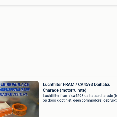
Luchtfilter FRAM / CA4593 Daihatsu
Charade (motorruimte)
Luchtfilter fram / ca4593 daihatsu charade (t
op doos klopt niet, geen commodore) gebruikt
artikelen zijn vrij van btw (marge), - verzendin
wereldwijd - voor verzendkosten per product kl