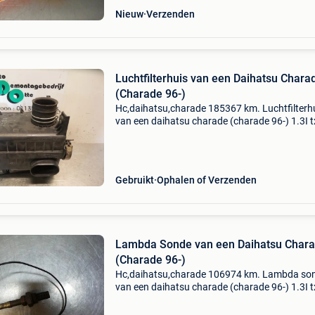
Nieuw
Verzenden
Luchtfilterhuis van een Daihatsu Chara
(Charade 96-)
Hc,daihatsu,charade 185367 km. Luchtfilterh
van een daihatsu charade (charade 96-) 1.3I t
16v, hatchback, benzine, 1.295Cc, 62kw (84pk
fwd, hce, 1993-01 / 1999-11, g200; 204
omschrijving met.
Gebruikt
Ophalen of Verzenden
Lambda Sonde van een Daihatsu Char
(Charade 96-)
Hc,daihatsu,charade 106974 km. Lambda so
van een daihatsu charade (charade 96-) 1.3I t
16v, hatchback, benzine, 1.295Cc, 62kw (84pk
fwd, hce, 1993-01 / 1999-11, g200; 204 lambda