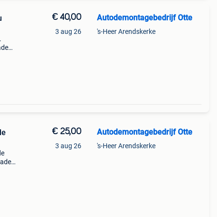
€ 40,00
Autodemontagebedrijf Otte
u
3 aug 26
's-Heer Arendskerke
.
ade
ne,
99-
€ 25,00
Autodemontagebedrijf Otte
de
3 aug 26
's-Heer Arendskerke
de
rade
Cc,
00;