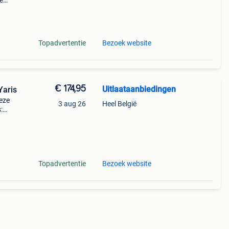
e
gen
ik hie
Topadvertentie
Bezoek website
€ 174,95
Uitlaataanbiedingen
Yaris
deze
3 aug 26
Heel België
:
n
0pk)
Topadvertentie
Bezoek website