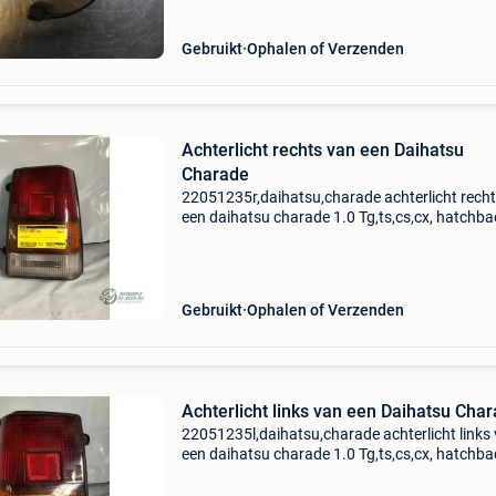
sonde van ee
Gebruikt
Ophalen of Verzenden
Achterlicht rechts van een Daihatsu
Charade
22051235r,daihatsu,charade achterlicht rech
een daihatsu charade 1.0 Tg,ts,cs,cx, hatchba
benzine, 993cc, 38kw (52pk), fwd, cb20; cb22;
cb23, 1983-10 / 1987-03, g11 omschrijving
verkeerd... A
Gebruikt
Ophalen of Verzenden
Achterlicht links van een Daihatsu Cha
22051235l,daihatsu,charade achterlicht links
een daihatsu charade 1.0 Tg,ts,cs,cx, hatchba
benzine, 993cc, 38kw (52pk), fwd, cb20; cb22;
cb23, 1983-10 / 1987-03, g11 omschrijving in 