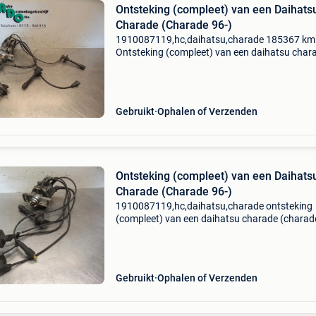
Ontsteking (compleet) van een Daihats
Charade (Charade 96-)
1910087119,hc,daihatsu,charade 185367 km
Ontsteking (compleet) van een daihatsu char
(charade 96-) 1.3I tx/cx 16v, hatchback, benzi
1.295Cc, 62kw (84pk), fwd, hce, 1993-01 / 19
11, g200; 204
Gebruikt
Ophalen of Verzenden
Ontsteking (compleet) van een Daihats
Charade (Charade 96-)
1910087119,hc,daihatsu,charade ontsteking
(compleet) van een daihatsu charade (charad
1.3I tx/cx 16v, hatchback, benzine, 1.295Cc, 
(84pk), fwd, hce, 1993-01 / 1999-11, g200; 20
omschrijvin
Gebruikt
Ophalen of Verzenden