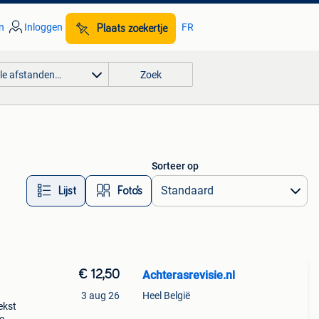
n
Inloggen
FR
Plaats zoekertje
lle afstanden…
Zoek
Sorteer op
Lijst
Foto’s
€ 12,50
Achterasrevisie.nl
3 aug 26
Heel België
ekst