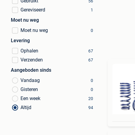
Gebruikt
56
Gereviseerd
1
Moet nu weg
Moet nu weg
0
Levering
Ophalen
67
Verzenden
67
Aangeboden sinds
Vandaag
0
Gisteren
0
Een week
20
Altijd
94