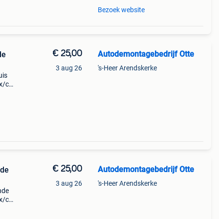
Bezoek website
€ 25,00
Autodemontagebedrijf Otte
de
3 aug 26
's-Heer Arendskerke
uis
x/cx
),
€ 25,00
Autodemontagebedrijf Otte
ade
3 aug 26
's-Heer Arendskerke
nde
x/cx
),