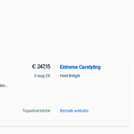
€ 247,15
Extreme Carstyling
3 aug 26
Heel België
35mm
tere
et
Topadvertentie
Bezoek website