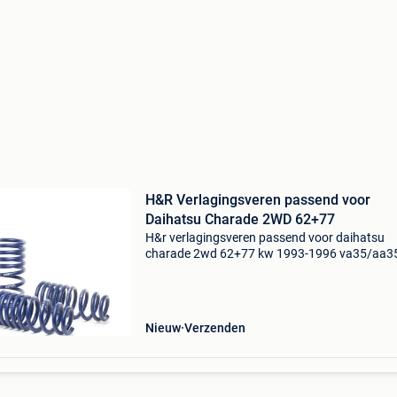
H&R Verlagingsveren passend voor
Daihatsu Charade 2WD 62+77
H&r verlagingsveren passend voor daihatsu
charade 2wd 62+77 kw 1993-1996 va35/aa
h&r verlagingsveren zijn ontwikkeld om een be
wegligging en een lagere rijhoogte te bieden m
behoud v
Nieuw
Verzenden