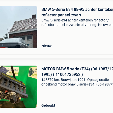
BMW 5-Serie E34 88-95 achter kenteke
reflector paneel zwart
Bmw 5-serie e34 achter kenteken reflector /
reflectorpaneel in zwarte uitvoering. Nieuw en
direct leverbaar uit voorraad in gent. Dankzij 
ervaring in tuning en carrosserie-onderdelen
selecteren w
Nieuw
MOTOR BMW 5 serie (E34) (06-1987/12
1995) (|11001735952|)
148379 km. Bouwjaar: 1991. Opslaglocatie:
onbekend motor bmw 5 serie (e34) (06-1987/
1995) (|11001735952|) algemene informatie 
bmw model: 5 serie (e34) type: motor bouwjaa
apr. 1991 Tellerst
Gebruikt