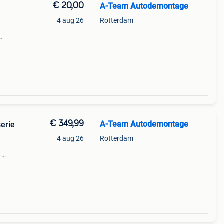
€ 20,00
A-Team Autodemontage
4 aug 26
Rotterdam
e
aar:
€ 349,99
A-Team Autodemontage
erie
4 aug 26
Rotterdam
-
mw
kel