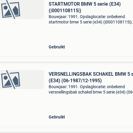
STARTMOTOR BMW 5 serie (E34)
(|0001108115|)
Bouwjaar: 1991. Opslaglocatie: onbekend
startmotor bmw 5 serie (e34) (|0001108115|)
algemene informatie merk: bmw model: 5 seri
(e34) type: startmotor type: startmotor bouwj
apr. 1991 Referentien
Gebruikt
VERSNELLINGSBAK SCHAKEL BMW 5 s
(E34) (06-1987/12-1995)
Bouwjaar: 1991. Opslaglocatie: onbekend
versnellingsbak schakel bmw 5 serie (e34) (06
1987/12-1995) algemene informatie merk: b
model: 5 serie (e34) type: versnellingsbak scha
type: handgeschakel
Gebruikt