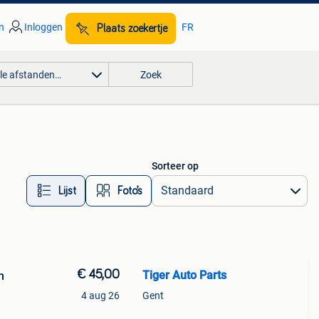
n
Inloggen
FR
Plaats zoekertje
lle afstanden…
Zoek
Sorteer op
Lijst
Foto’s
€ 45,00
Tiger Auto Parts
n
4 aug 26
Gent