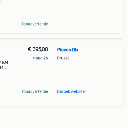
onze
Topadvertentie
€ 395,00
Pieces Dix
4 aug 26
Brussel
w e34
34
Topadvertentie
Bezoek website