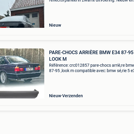
reflectorpaneel in zwarte uitvoering. Nieuw en
direct leverbaar uit voorraad in gent. Dankzij 
ervaring in tuning en carrosserie-onderdelen
selecteren w
Nieuw
PARE-CHOCS ARRIÈRE BMW E34 87-95
LOOK M
Référence: crc012857 pare-chocs arriè,re bm
87-95 ,look m compatible avec: bmw sé,rie 5 e
(1987-1995) variante: berline spé,cifications:
modè,le: ,look m maté,riau: plastique abs pdc
(orifice p
Nieuw
Verzenden