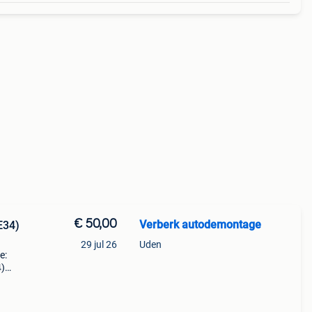
€ 50,00
Verberk autodemontage
E34)
29 jul 26
Uden
e:
4)
: bmw
ype: