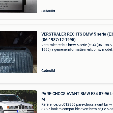
regeleenheid bouwjaar: 1
Gebruikt
VERSTRALER RECHTS BMW 5 serie (E3
(06-1987/12-1995)
Verstraler rechts bmw 5 serie (e34) (06-1987/
1995) algemene informatie merk: bmw model:
serie (e34) type: verstraler rechts type: rechter
koplamp bouwjaar: 1989 kleur: - referentienu
ac303|p
Gebruikt
PARE-CHOCS AVANT BMW E34 87-96 
M
Référence: crc012856 pare-chocs avant bmw
87-96 look m compatible avec: bmw sé,rie 5 e