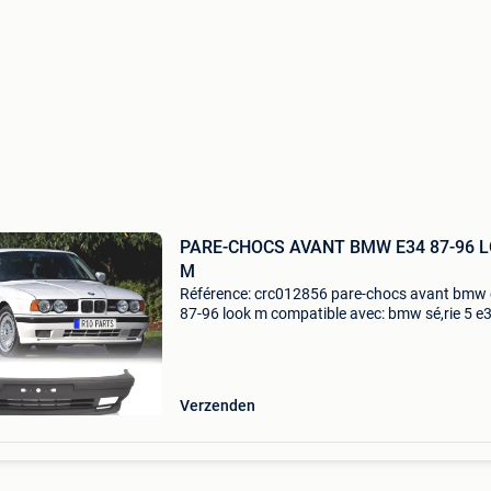
PARE-CHOCS AVANT BMW E34 87-96 
M
Référence: crc012856 pare-chocs avant bmw
87-96 look m compatible avec: bmw sé,rie 5 e
(1987-1995) berline bmw sé,rie 5 e34 (1991-1
break spé,cifications: modè,le: look m maté,riel
plastiqu
Verzenden