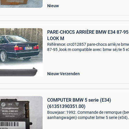
Nieuw
PARE-CHOCS ARRIÈRE BMW E34 87-95
LOOK M
Référence: crc012857 pare-chocs arriè,re bm
87-95 ,look m compatible avec: bmw sé,rie 5 e
(1987-1995) variante: berline spé,cifications:
modè,le: ,look m maté,riau: plastique abs pdc
(orifice p
Nieuw
Verzenden
COMPUTER BMW 5 serie (E34)
(61351390351.00)
Bouwjaar: 1992. Commande de remorque (be
aanhangwagen) computer bmw 5 serie (e34)
(61351390351.00) Algemene informatie merk
bmw model: 5 serie (e34) type: computer type: