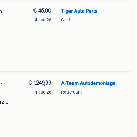
€ 45,00
Tiger Auto Parts
n
4 aug 26
Gent
onze
€ 1.249,99
A-Team Autodemontage
-
4 aug 26
Rotterdam
12-
merk:
r: