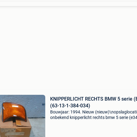
KNIPPERLICHT RECHTS BMW 5 serie (
(63-13-1-384-034)
Bouwjaar: 1994. Nieuw (nieuw)\nopslaglocati
onbekend knipperlicht rechts bmw 5 serie (e3
(63-13-1-384-034) algemene informatie merk
model: 5 serie (e34) type: knipperlicht rechts t
rechte