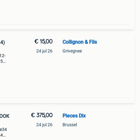
€ 15,00
Collignon & Fils
4)
24 jul 26
Grivegnee
12-
 5
mmer:
€ 375,00
Pieces Dix
LOOK
24 jul 26
Brussel
 e34
34