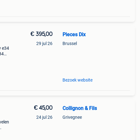
€ 395,00
Pieces Dix
29 jul 26
Brussel
w e34
34
Bezoek website
€ 45,00
Collignon & Fils
24 jul 26
Grivegnee
velen
: