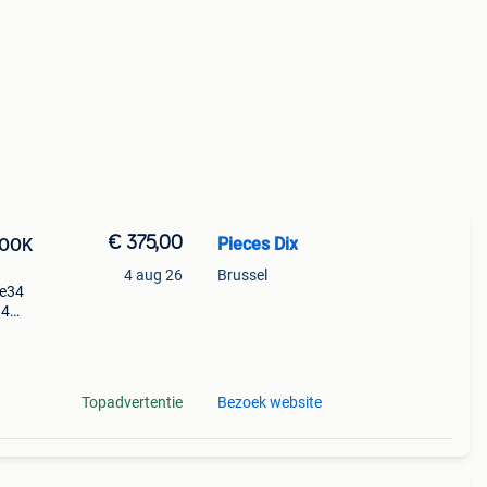
€ 375,00
Pieces Dix
LOOK
4 aug 26
Brussel
 e34
34
996)
:
Topadvertentie
Bezoek website