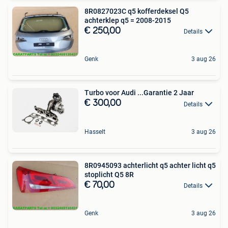
8R0827023C q5 kofferdeksel Q5
achterklep q5 = 2008-2015
€ 250,00
Details
Genk
3 aug 26
Turbo voor Audi ...Garantie 2 Jaar
€ 300,00
Details
Hasselt
3 aug 26
8R0945093 achterlicht q5 achter licht q5
stoplicht Q5 8R
€ 70,00
Details
Genk
3 aug 26