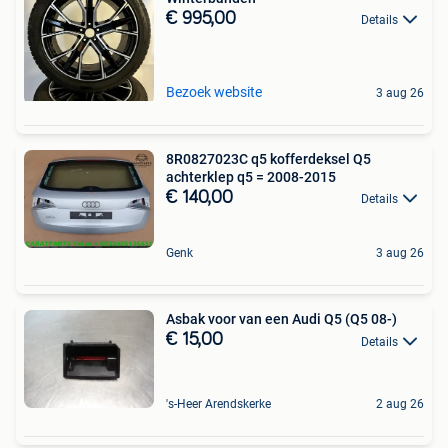
€ 995,00
Details
Bezoek website
3 aug 26
8R0827023C q5 kofferdeksel Q5
achterklep q5 = 2008-2015
€ 140,00
Details
Genk
3 aug 26
Asbak voor van een Audi Q5 (Q5 08-)
€ 15,00
Details
's-Heer Arendskerke
2 aug 26