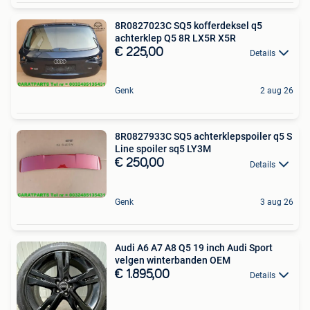
8R0827023C SQ5 kofferdeksel q5
achterklep Q5 8R LX5R X5R
€ 225,00
Details
Genk
2 aug 26
8R0827933C SQ5 achterklepspoiler q5 S
Line spoiler sq5 LY3M
€ 250,00
Details
Genk
3 aug 26
Audi A6 A7 A8 Q5 19 inch Audi Sport
velgen winterbanden OEM
€ 1.895,00
Details