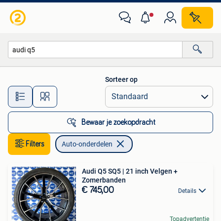
Auto-onderdelen
Sorteer op
Alle afstanden…
Bewaar je zoekopdracht
Filters
Auto-onderdelen
Audi Q5 SQ5 | 21 inch Velgen +
Zomerbanden
€ 745,00
Details
Topadvertentie