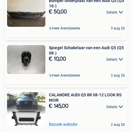
Bumper onderplaat van een Audi Q5 (Q5
16-)
€ 50,00
Details
's-Heer Arendskerke
3 aug 26
Spiegel Schakelaar van een Audi Q5 (Q5
08-)
€ 10,00
Details
's-Heer Arendskerke
2 aug 26
CALANDRE AUDI Q5 8R 08-12 LOOK RS
NOIR
€ 145,00
Details
Bezoek website
2 aug 26