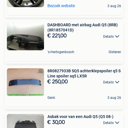
Bezoek website
3 aug 26
DASHBOARD met airbag Audi Q5 (8RB)
(8R1857041D)
€ 221,00
Details
's-Hertogenbosch
Gisteren
8R0827933B SQ5 achterklepspoiler q5 S
Line spoiler sq5 LX5R
€ 250,00
Details
Genk
3 aug 26
Asbak voor van een Audi Q5 (Q5 08-)
€ 30,00
Details