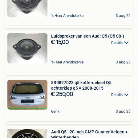
's-Heer Arendskerke
3 aug 26
Luidspreker van een Audi Q5 (Q5 08-)
€ 15,00
Details
's-Heer Arendskerke
3 aug 26
8R0827023 q5 kofferdeksel Q5
achterklep q5 = 2008-2015
€ 250,00
Details
Genk
3 aug 26
Audi Q5 | 20 inch GMP Gunner Velgen +
Winterbanden