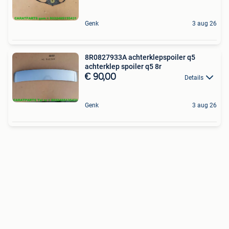
Genk
3 aug 26
8R0827933A achterklepspoiler q5
achterklep spoiler q5 8r
€ 90,00
Details
Genk
3 aug 26