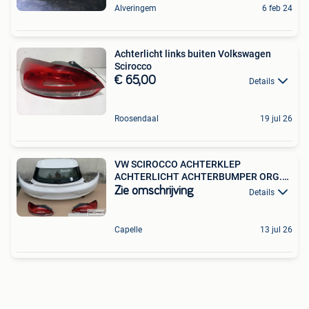
Alveringem
6 feb 24
Achterlicht links buiten Volkswagen
Scirocco
€ 65,00
Details
Roosendaal
19 jul 26
VW SCIROCCO ACHTERKLEP
ACHTERLICHT ACHTERBUMPER ORG.
O.A!!
Zie omschrijving
Details
Capelle
13 jul 26