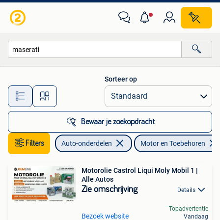
Motor en Toebehoren
Sorteer op
Alle afstanden…
Bewaar je zoekopdracht
Filters
Auto-onderdelen
Motor en Toebehoren
Motorolie Castrol Liqui Moly Mobil 1 |
Alle Autos
Zie omschrijving
Details
Topadvertentie
Bezoek website
Vandaag