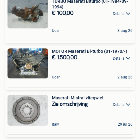
TURBO Maserati Biturbo (01-1984/09-
1994)
€ 100,00
Details
Uden
3 aug 26
MOTOR Maserati Bi-turbo (01-1970/-)
€ 1.500,00
Details
Uden
2 aug 26
Maserati Mistral vliegwiel
Zie omschrijving
Details
Italy
29 jul 26