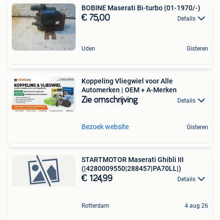
BOBINE Maserati Bi-turbo (01-1970/-)
€ 75,00
Details
Uden
Gisteren
Koppeling Vliegwiel voor Alle
Automerken | OEM + A-Merken
Zie omschrijving
Details
Bezoek website
Gisteren
STARTMOTOR Maserati Ghibli III
(|4280009550|288457|PA70LL|)
€ 124,99
Details
Rotterdam
4 aug 26