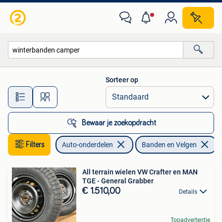
Banden en Velgen
Sorteer op
Alle afstanden…
Bewaar je zoekopdracht
Filters
Auto-onderdelen
Banden en Velgen
V
All terrain wielen VW Crafter en MAN
TGE - General Grabber
€ 1.510,00
Details
Topadvertentie