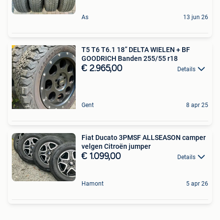
As
13 jun 26
T5 T6 T6.1 18” DELTA WIELEN + BF
GOODRICH Banden 255/55 r18
€ 2.965,00
Details
Gent
8 apr 25
Fiat Ducato 3PMSF ALLSEASON camper
velgen Citroën jumper
€ 1.099,00
Details
Hamont
5 apr 26