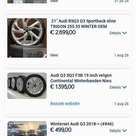
Meer
31 jul 26
️ 21“ Audi RSQ3 Q3 Sportback sline
TRIGON 255 35 WINTER OEM
€ 2.699,00
Details
Meer
1 aug 26
Audi Q3 SQ3 F3B 19 inch velgen
Continental Winterbanden Nieu
€ 1.395,00
Details
Bezoek website
1 aug 26
Winterset Audi Q3 2018-> (#846)
€ 499,00
Details