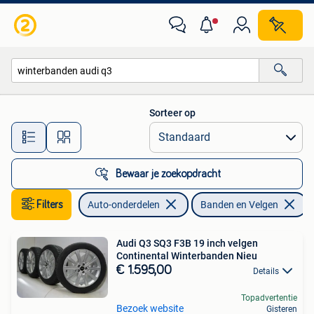
Banden en Velgen
Sorteer op
Alle afstanden…
Bewaar je zoekopdracht
Filters
Auto-onderdelen
Banden en Velgen
V
Audi Q3 SQ3 F3B 19 inch velgen
Continental Winterbanden Nieu
€ 1.595,00
Details
Topadvertentie
Bezoek website
Gisteren