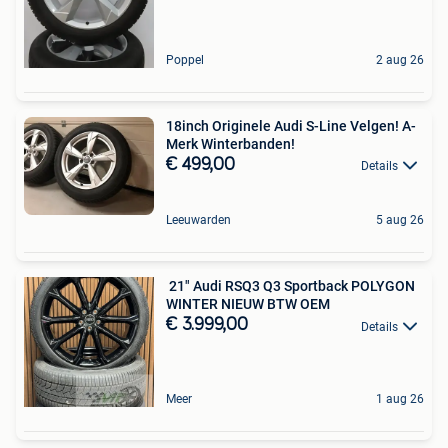
Poppel
2 aug 26
18inch Originele Audi S-Line Velgen! A-
Merk Winterbanden!
€ 499,00
Details
Leeuwarden
5 aug 26
️ 21" Audi RSQ3 Q3 Sportback POLYGON
WINTER NIEUW BTW OEM
€ 3.999,00
Details
Meer
1 aug 26