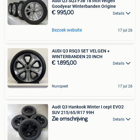
Audi Q3 SQ3 F3B 18 inch velgen
Goodyear Winterbanden Origine
€ 995,00
Details
Bezoek website
17 jul 26
AUDI Q3 RSQ3 SET VELGEN +
WINTERBANDEN 20 INCH
€ 1.895,00
Details
Nunspeet
17 jul 26
Audi Q3 Hankook Winter I cept EVO2
SUV 215/65/R17 99H
Zie omschrijving
Details