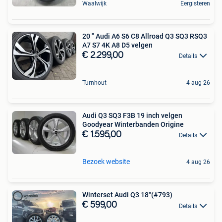
Waalwijk
Eergisteren
20 " Audi A6 S6 C8 Allroad Q3 SQ3 RSQ3
A7 S7 4K A8 D5 velgen
€ 2.299,00
Details
Turnhout
4 aug 26
Audi Q3 SQ3 F3B 19 inch velgen
Goodyear Winterbanden Origine
€ 1.595,00
Details
Bezoek website
4 aug 26
Winterset Audi Q3 18"(#793)
€ 599,00
Details