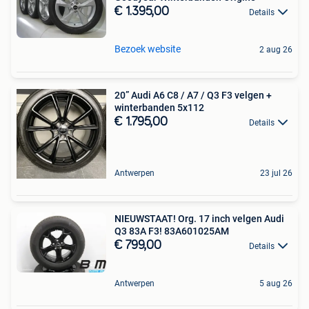
€ 1.395,00
Details
Bezoek website
2 aug 26
20” Audi A6 C8 / A7 / Q3 F3 velgen +
winterbanden 5x112
€ 1.795,00
Details
Antwerpen
23 jul 26
NIEUWSTAAT! Org. 17 inch velgen Audi
Q3 83A F3! 83A601025AM
€ 799,00
Details
Antwerpen
5 aug 26