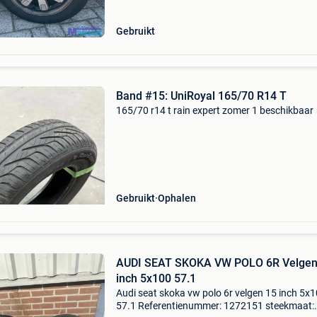
ophalen
Gebruikt
Band #15: UniRoyal 165/70 R14 T
165/70 r14 t rain expert zomer 1 beschikbaar
Gebruikt
Ophalen
AUDI SEAT SKOKA VW POLO 6R Velgen
inch 5x100 57.1
Audi seat skoka vw polo 6r velgen 15 inch 5x
57.1 Referentienummer: 1272151 steekmaat: