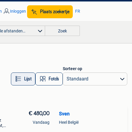
n
Inloggen
FR
Plaats zoekertje
lle afstanden…
Zoek
Sorteer op
Lijst
Foto’s
€ 480,00
Sven
z
Vandaag
Heel België
t,