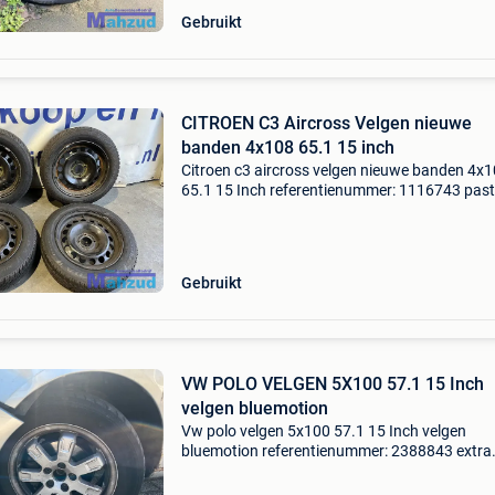
Gebruikt
CITROEN C3 Aircross Velgen nieuwe
banden 4x108 65.1 15 inch
Citroen c3 aircross velgen nieuwe banden 4x
65.1 15 Inch referentienummer: 1116743 past
diverse citroen peugeot modellen steekmaat:
naafdiameter: 65.1 All season banden bijna n
banden
Gebruikt
VW POLO VELGEN 5X100 57.1 15 Inch
velgen bluemotion
Vw polo velgen 5x100 57.1 15 Inch velgen
bluemotion referentienummer: 2388843 extra
product informatie: prijs: € 295,00 prijstype: 
producttype: band-velg combi | set van 4 lever