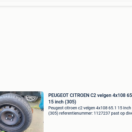
PEUGEOT CITROEN C2 velgen 4x108 65
15 inch (305)
Peugeot citroen c2 velgen 4x108 65.1 15 Inch
(305) referentienummer: 1127237 past op div
modellen meer info over dit steekmaat op
www.steekmaat.nl steekmaat: 4x108
naafdiameter: 65.1 Bandenmaat: 1