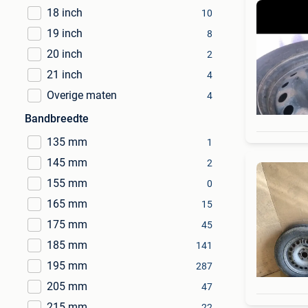
18 inch
10
19 inch
8
20 inch
2
21 inch
4
Overige maten
4
Bandbreedte
135 mm
1
145 mm
2
155 mm
0
165 mm
15
175 mm
45
185 mm
141
195 mm
287
205 mm
47
215 mm
22