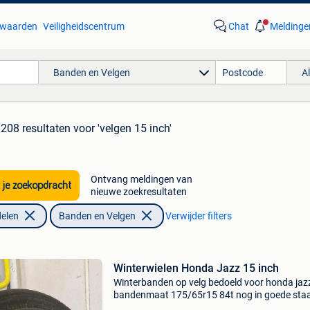
waarden
Veiligheidscentrum
Chat
Meldinge
Banden en Velgen
A
.208 resultaten
voor 'velgen 15 inch'
Ontvang meldingen van
 je zoekopdracht
nieuwe zoekresultaten
elen
Banden en Velgen
Verwijder filters
Winterwielen Honda Jazz 15 inch
Winterbanden op velg bedoeld voor honda jaz
bandenmaat 175/65r15 84t nog in goede staa
kunnen zeker nog enkele winters mee.