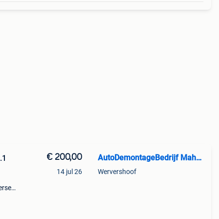
€ 200,00
AutoDemontageBedrijf Mahzud
.1
14 jul 26
Wervershoof
erse