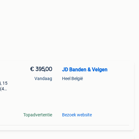
€ 395,00
JD Banden & Velgen
Vandaag
Heel België
, 15
 (4
an
 8x.
Topadvertentie
Bezoek website