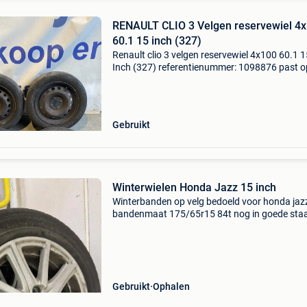
RENAULT CLIO 3 Velgen reservewiel 4
60.1 15 inch (327)
Renault clio 3 velgen reservewiel 4x100 60.1 1
Inch (327) referentienummer: 1098876 past o
diverse renault modellen steekmaat: 4x100
naafdiameter: 60.1 Bandenmaat: 195 60 15 in
velg en band is s
Gebruikt
Winterwielen Honda Jazz 15 inch
Winterbanden op velg bedoeld voor honda jaz
bandenmaat 175/65r15 84t nog in goede staa
kunnen zeker nog enkele winters mee.
Gebruikt
Ophalen