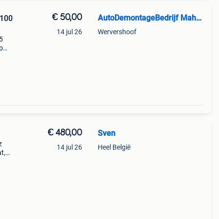
€ 50,00
AutoDemontageBedrijf Mahzud
x100
14 jul 26
Wervershoof
5
p
ch 1
€ 480,00
Sven
z
14 jul 26
Heel België
t,