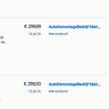
€ 299,99
AutoDemontageBedrijf Mahzud
14 jul 26
Wervershoof
108
 op
 4x108
ieuwe
€ 295,00
AutoDemontageBedrijf Mahzud
15 jul 26
Wervershoof
marge
ing: