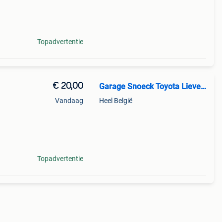
Topadvertentie
€ 20,00
Garage Snoeck Toyota Lievegem
Vandaag
Heel België
Topadvertentie