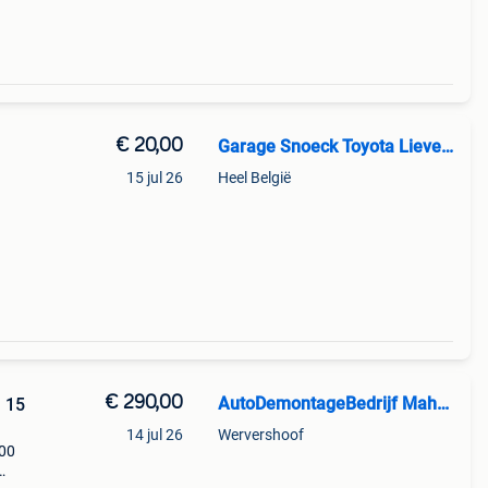
€ 20,00
Garage Snoeck Toyota Lievegem
15 jul 26
Heel België
€ 290,00
AutoDemontageBedrijf Mahzud
 15
14 jul 26
Wervershoof
100