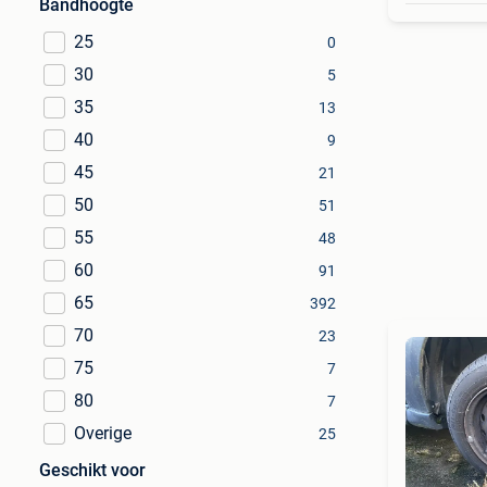
Bandhoogte
25
0
30
5
35
13
40
9
45
21
50
51
55
48
60
91
65
392
70
23
75
7
80
7
Overige
25
Geschikt voor