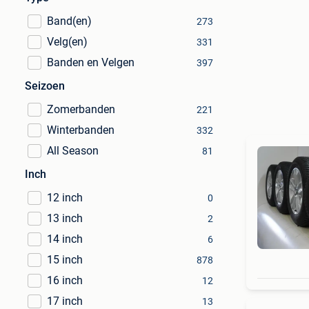
Band(en)
273
Velg(en)
331
Banden en Velgen
397
Seizoen
Zomerbanden
221
Winterbanden
332
All Season
81
Inch
12 inch
0
13 inch
2
14 inch
6
15 inch
878
16 inch
12
17 inch
13