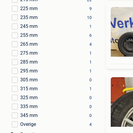
225 mm
9
235 mm
10
245 mm
1
255 mm
6
265 mm
4
275 mm
1
285 mm
1
295 mm
1
305 mm
0
315 mm
1
325 mm
0
335 mm
0
345 mm
0
Overige
4