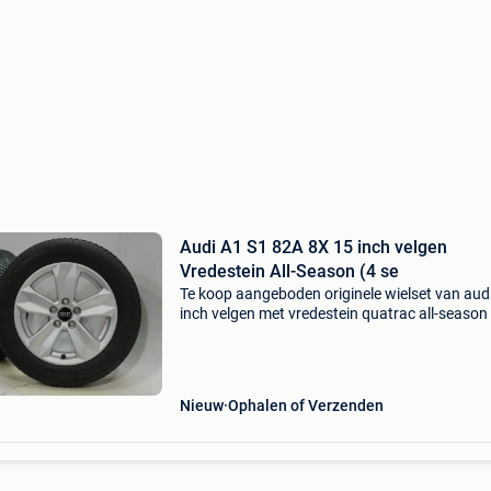
Audi A1 S1 82A 8X 15 inch velgen
Vredestein All-Season (4 se
Te koop aangeboden originele wielset van audi
inch velgen met vredestein quatrac all-season
seizoenen). Deze velgen zijn originele velgen v
het merk audi en geschikt voor: audi a1 s1 82a
Nieuw
Ophalen of Verzenden