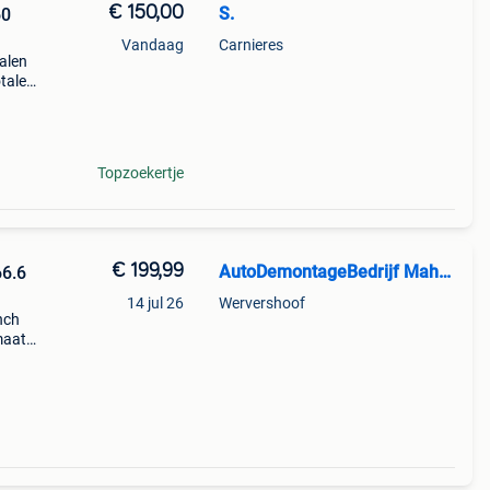
€ 150,00
S.
60
Vandaag
Carnieres
alen
tale
jtage
d
Topzoekertje
€ 199,99
AutoDemontageBedrijf Mahzud
6.6
14 jul 26
Wervershoof
nch
maat:
cedes
l 2.5