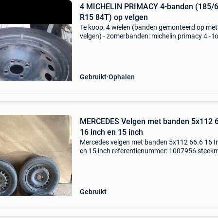
4 MICHELIN PRIMACY 4-banden (185/
R15 84T) op velgen
Te koop: 4 wielen (banden gemonteerd op met
velgen) - zomerbanden: michelin primacy 4 - to
prestaties. Hoogwaardig merk dat ondanks sli
een grote duurzaamheid en optimale veilighei
biedt
Gebruikt
Ophalen
MERCEDES Velgen met banden 5x112 6
16 inch en 15 inch
Mercedes velgen met banden 5x112 66.6 16 I
en 15 inch referentienummer: 1007956 steek
5x112 naamdiameter: 66.6 2 Velgen van mer
7mm / 195 65 15 inch / et: 33 2 velgen van ope
Mm / 20
Gebruikt