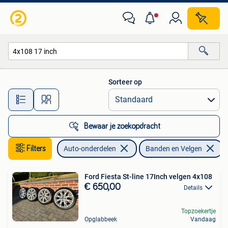
Banden en Velgen
Sorteer op
Alle afstanden…
Bewaar je zoekopdracht
Filters
Auto-onderdelen
Banden en Velgen
V
Ford Fiesta St-line 17Inch velgen 4x108
€ 650,00
Details
Topzoekertje
Opglabbeek
Vandaag