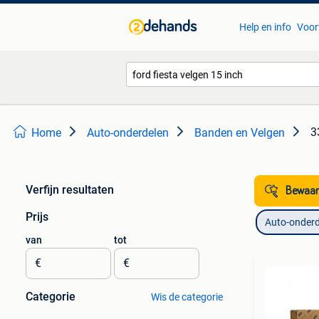
Help en info
Voor
3
Home
Auto-onderdelen
Banden en Velgen
Verfijn resultaten
Bewaar
Prijs
Auto-onderd
van
tot
€
€
Categorie
Wis de categorie