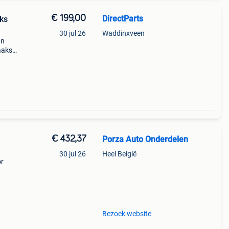
€ 199,00
DirectParts
aks
30 jul 26
Waddinxveen
gn
paaks
82926
€ 432,37
Porza Auto Onderdelen
30 jul 26
Heel België
or
Bezoek website