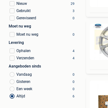
Nieuw
29
Gebruikt
3
Gereviseerd
0
Moet nu weg
Moet nu weg
0
Levering
Ophalen
4
Verzenden
4
Aangeboden sinds
Vandaag
0
Gisteren
0
Een week
0
Altijd
6