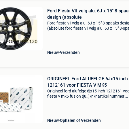
Ford Fiesta VII velg alu. 6J x 15" 8-spa
design (absolute
Ford fiesta vii velg alu. 6J x 15" 8-spaaks desi
(absolute ford fiesta vii velg alu. 6J x 15" 8-s
design (absolute black) (3/17-) origineel! 23
Geschikt voor; ford fiesta vii; 6/
Nieuw
Verzenden
ORIGINEEL Ford ALUFELGE 6Jx15 inch
1212161 voor FIESTA V MK5
Origineel ford alufelge 6jx15 inch 1212161 vo
fiesta v mk5 fusion (ju_)\n\nartikel nummer:
947108\ncategorie: wieldoppen\noe nummer:
\nspecificaties: \n velgen: lichtmetalen
velgen\nvelgbreedte [inc
Nieuw
Ophalen of Verzenden