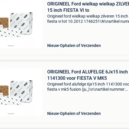
ORIGINEEL Ford wielkap wielkap ZILV
15 inch FIESTA VI to
Origineel ford wielkap wielkap zilveren 15 inch
fiesta vi tot 10.2012 1746251\N\nartikel num
947008\ncategorie: wieldoppen\noe nummer:
\nspecificaties: \n \npassend op: \n\n\n\n-------
------
Nieuw
Ophalen of Verzenden
ORIGINEEL Ford ALUFELGE 6Jx15 inch
1141300 voor FIESTA V MK5
Origineel ford alufelge 6jx15 inch 1141300 vo
fiesta v mk5 fusion (ju_)\n\nartikel nummer:
947312\ncategorie: wieldoppen\noe nummer:
\nspecificaties: \n velgen: lichtmetalen
velgen\nvelgbreedte [inc
Nieuw
Ophalen of Verzenden