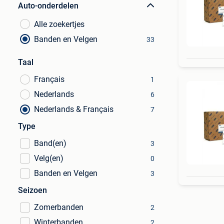
Auto-onderdelen
Alle zoekertjes
Banden en Velgen
33
Taal
Français
1
Nederlands
6
Nederlands & Français
7
Type
Band(en)
3
Velg(en)
0
Banden en Velgen
3
Seizoen
Zomerbanden
2
Winterbanden
2