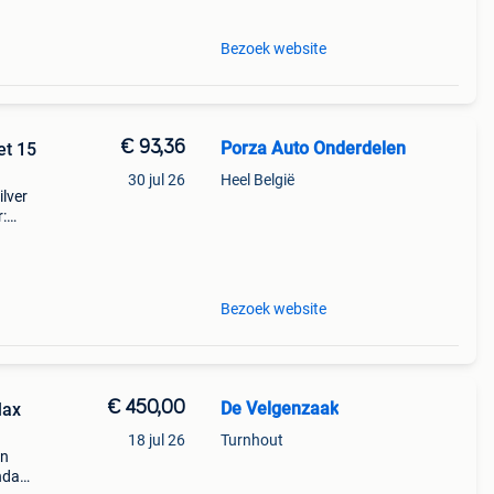
Bezoek website
€ 93,36
Porza Auto Onderdelen
et 15
30 jul 26
Heel België
ilver
:
------
Bezoek website
€ 450,00
De Velgenzaak
Max
18 jul 26
Turnhout
en
ndag