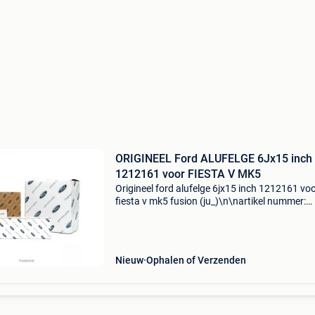
ORIGINEEL Ford ALUFELGE 6Jx15 inch
1212161 voor FIESTA V MK5
Origineel ford alufelge 6jx15 inch 1212161 vo
fiesta v mk5 fusion (ju_)\n\nartikel nummer:
947108\ncategorie: wieldoppen\noe nummer:
\nspecificaties: \n velgen: lichtmetalen
velgen\nvelgbreedte [inc
Nieuw
Ophalen of Verzenden