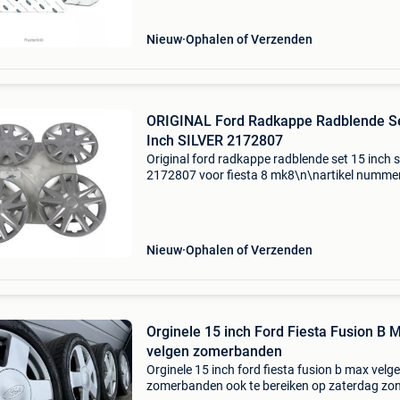
velgen\nvelgbreedte [inc
Nieuw
Ophalen of Verzenden
ORIGINAL Ford Radkappe Radblende S
Inch SILVER 2172807
Original ford radkappe radblende set 15 inch s
2172807 voor fiesta 8 mk8\n\nartikel nummer
946842\ncategorie: wieldoppen\noe nummer:
\nspecificaties: \n \npassend op: \n\n\n\n-------
------
Nieuw
Ophalen of Verzenden
Orginele 15 inch Ford Fiesta Fusion B 
velgen zomerbanden
Orginele 15 inch ford fiesta fusion b max velg
zomerbanden ook te bereiken op zaterdag zo