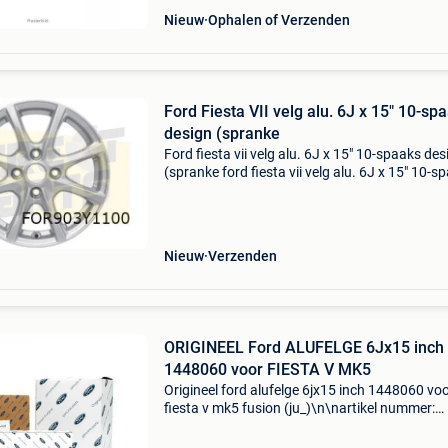
Nieuw
Ophalen of Verzenden
Ford Fiesta VII velg alu. 6J x 15" 10-sp
design (spranke
Ford fiesta vii velg alu. 6J x 15" 10-spaaks des
(spranke ford fiesta vii velg alu. 6J x 15" 10-s
design (sprankelend zilver) (3/17-) origineel!
2238333 Geschikt voor; ford fiesta vi
Nieuw
Verzenden
ORIGINEEL Ford ALUFELGE 6Jx15 inch
1448060 voor FIESTA V MK5
Origineel ford alufelge 6jx15 inch 1448060 vo
fiesta v mk5 fusion (ju_)\n\nartikel nummer:
947310\ncategorie: wieldoppen\noe nummer:
\nspecificaties: \n velgen: lichtmetalen