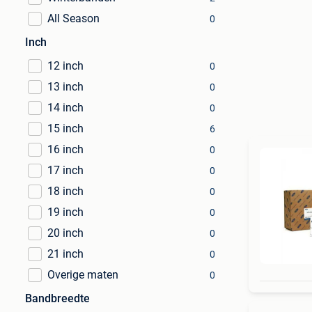
All Season
0
Inch
12 inch
0
13 inch
0
14 inch
0
15 inch
6
16 inch
0
17 inch
0
18 inch
0
19 inch
0
20 inch
0
21 inch
0
Overige maten
0
Bandbreedte