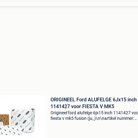
ORIGINEEL Ford ALUFELGE 6Jx15 inch
1141427 voor FIESTA V MK5
Origineel ford alufelge 6jx15 inch 1141427 vo
fiesta v mk5 fusion (ju_)\n\nartikel nummer:
947263\ncategorie: wieldoppen\noe nummer:
\nspecificaties: \n velgen: lichtmetalen
velgen\nvelgbreedte [inc