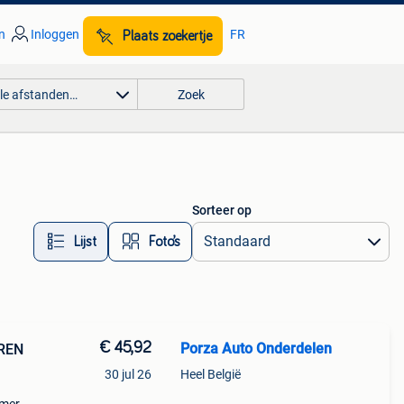
n
Inloggen
FR
Plaats zoekertje
lle afstanden…
Zoek
Sorteer op
Lijst
Foto’s
€ 45,92
Porza Auto Onderdelen
EREN
30 jul 26
Heel België