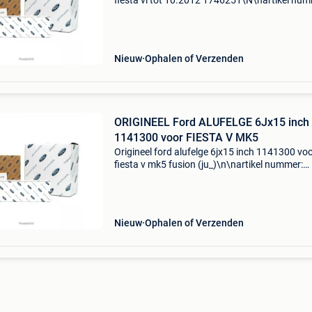
fiesta vi tot 10.2012 1746251\N\nartikel num
947008\ncategorie: wieldoppen\noe nummer:
\nspecificaties: \n \npassend op: \n\n\n\n-------
------
Nieuw
Ophalen of Verzenden
ORIGINEEL Ford ALUFELGE 6Jx15 inch
1141300 voor FIESTA V MK5
Origineel ford alufelge 6jx15 inch 1141300 vo
fiesta v mk5 fusion (ju_)\n\nartikel nummer:
947312\ncategorie: wieldoppen\noe nummer:
\nspecificaties: \n velgen: lichtmetalen
velgen\nvelgbreedte [inc
Nieuw
Ophalen of Verzenden