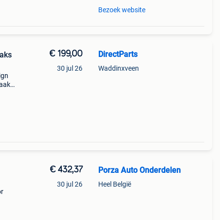
Bezoek website
€ 199,00
DirectParts
aaks
30 jul 26
Waddinxveen
ign
paaks
€ 432,37
Porza Auto Onderdelen
30 jul 26
Heel België
or