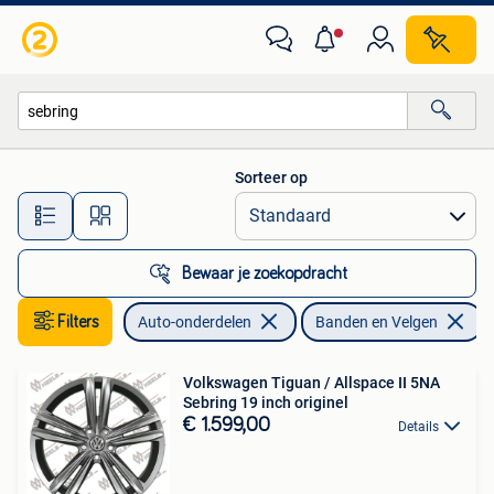
Banden en Velgen
Sorteer op
Alle afstanden…
Bewaar je zoekopdracht
Filters
Auto-onderdelen
Banden en Velgen
V
Volkswagen Tiguan / Allspace II 5NA
Sebring 19 inch originel
€ 1.599,00
Details