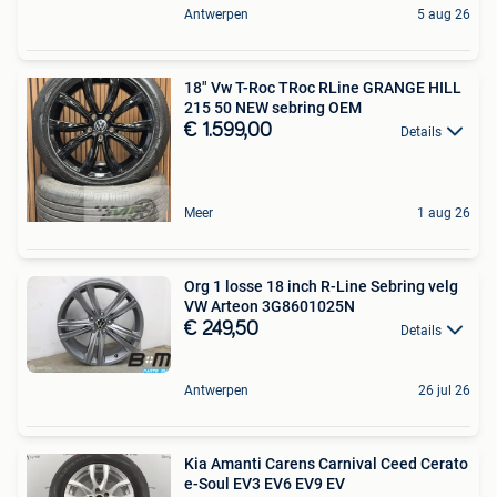
Antwerpen
5 aug 26
18" Vw T-Roc TRoc RLine GRANGE HILL
215 50 NEW sebring OEM
€ 1.599,00
Details
Meer
1 aug 26
Org 1 losse 18 inch R-Line Sebring velg
VW Arteon 3G8601025N
€ 249,50
Details
Antwerpen
26 jul 26
Kia Amanti Carens Carnival Ceed Cerato
e-Soul EV3 EV6 EV9 EV