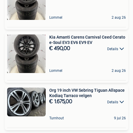
Lommel
2 aug 26
Kia Amanti Carens Carnival Ceed Cerato
e-Soul EV3 EV6 EV9 EV
€ 490,00
Details
Lommel
2 aug 26
Org 19 inch VW Sebring Tiguan Allspace
Kodiaq Tarraco velgen
€ 1.675,00
Details
Turnhout
9 jul 26