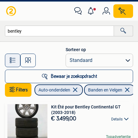
Banden en Velgen
Sorteer op
Alle afstanden…
Bewaar je zoekopdracht
Filters
Auto-onderdelen
Banden en Velgen
V
Kit Été pour Bentley Continental GT
(2003-2018)
€ 3.499,00
Details
Topadvertentie