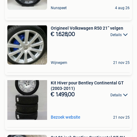
Nunspeet
4 aug 26
Origineel Volkswagen R50 21” velgen
€ 1.628,00
Details
Wijnegem
21 nov 25
Kit Hiver pour Bentley Continental GT
(2003-2011)
€ 1.499,00
Details
Bezoek website
21 nov 25