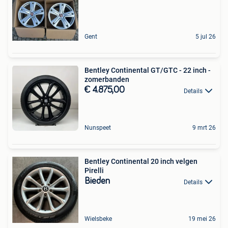
Gent
5 jul 26
Bentley Continental GT/GTC - 22 inch -
zomerbanden
€ 4.875,00
Details
Nunspeet
9 mrt 26
Bentley Continental 20 inch velgen
Pirelli
Bieden
Details
Wielsbeke
19 mei 26