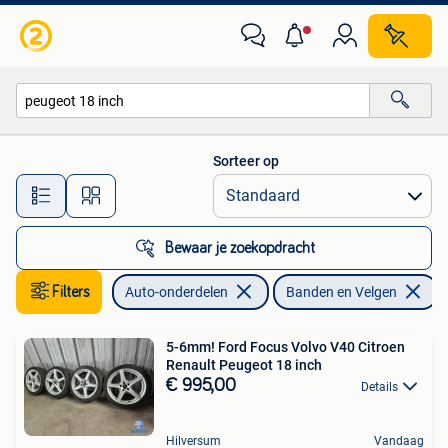
Banden en Velgen
Sorteer op
Alle afstanden…
Bewaar je zoekopdracht
Filters
Auto-onderdelen
Banden en Velgen
V
5-6mm! Ford Focus Volvo V40 Citroen
Renault Peugeot 18 inch
€ 995,00
Details
Hilversum
Vandaag