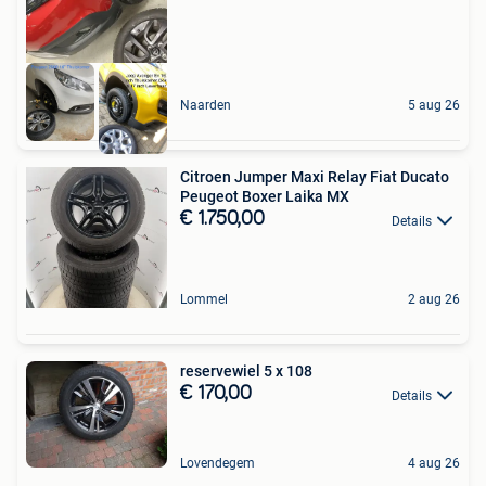
Naarden
5 aug 26
Citroen Jumper Maxi Relay Fiat Ducato
Peugeot Boxer Laika MX
€ 1.750,00
Details
Lommel
2 aug 26
reservewiel 5 x 108
€ 170,00
Details
Lovendegem
4 aug 26