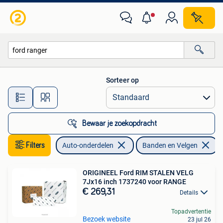
Banden en Velgen
Sorteer op
Alle afstanden…
Bewaar je zoekopdracht
Filters
Auto-onderdelen
Banden en Velgen
V
ORIGINEEL Ford RIM STALEN VELG
7Jx16 inch 1737240 voor RANGE
€ 269,31
Details
Topadvertentie
Bezoek website
23 jul 26