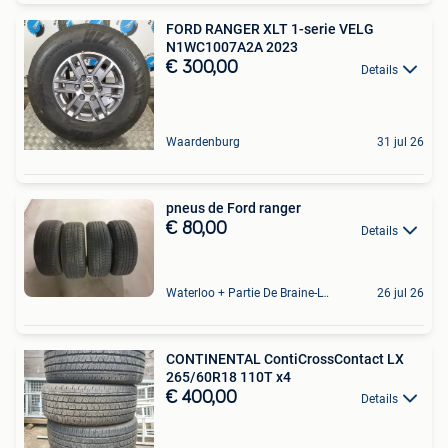
FORD RANGER XLT 1-serie VELG
N1WC1007A2A 2023
€ 300,00
Details
Waardenburg
31 jul 26
pneus de Ford ranger
€ 80,00
Details
Waterloo + Partie De Braine-L'Alleud, De Ohain
26 jul 26
CONTINENTAL ContiCrossContact LX
265/60R18 110T x4
€ 400,00
Details