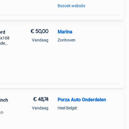
Bezoek website
€ 50,00
Marina
ord
 5x108
Vandaag
Zonhoven
ndeo,
max
den
€ 48,74
Porza Auto Onderdelen
inch
Vandaag
Heel België
 c-
------