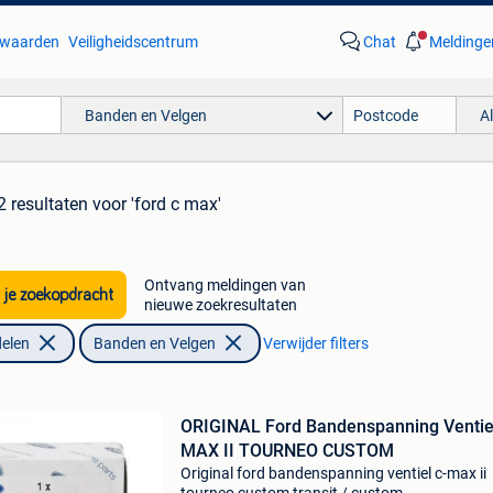
waarden
Veiligheidscentrum
Chat
Meldinge
Banden en Velgen
A
2 resultaten
voor 'ford c max'
Ontvang meldingen van
 je zoekopdracht
nieuwe zoekresultaten
elen
Banden en Velgen
Verwijder filters
ORIGINAL Ford Bandenspanning Ventie
MAX II TOURNEO CUSTOM
Original ford bandenspanning ventiel c-max ii