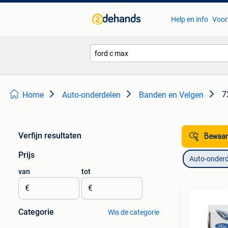
Help en info
Voor
7
Home
Auto-onderdelen
Banden en Velgen
Verfijn resultaten
Bewaar
Prijs
Auto-onderd
van
tot
€
€
Categorie
Wis de categorie