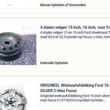
Nieuw
Ophalen of Verzenden
4 stalen velgen 15 inch, 16 inch, voor F
4 stalen velgen 15 en 16 inch ford steekmaat
naaf 63,4 et 52,5 passen op focus, c max, mo
kuga ik heb ook nog een set afkomstig van c 
met winterbanden op prijs compleet met ban
130 e
Gebruikt
Ophalen
ORIGINEEL Wielnaafafdekking Ford 16 
SILVER C-Max Focus
Origineel wielnaafafdekking ford 16 inch silver
max focus ii 1577633\n\nartikel nummer:
946996\ncategorie: wieldoppen\noe nummer:
\nspecificaties: \n \npassend op: \n\n\n\n-------