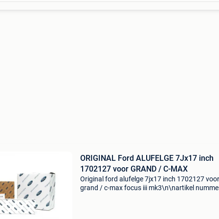
ORIGINAL Ford ALUFELGE 7Jx17 inch
1702127 voor GRAND / C-MAX
Original ford alufelge 7jx17 inch 1702127 voo
grand / c-max focus iii mk3\n\nartikel numme
946825\ncategorie: wieldoppen\noe nummer:
\nspecificaties: \n velgbreedte [inch]: 7\nvelge
lichtmetalen