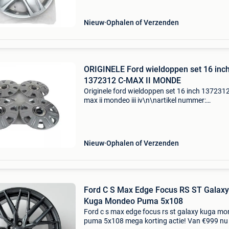
-------------
Nieuw
Ophalen of Verzenden
ORIGINELE Ford wieldoppen set 16 inc
1372312 C-MAX II MONDE
Originele ford wieldoppen set 16 inch 1372312
max ii mondeo iii iv\n\nartikel nummer:
947025\ncategorie: wieldoppen\noe nummer:
\nspecificaties: \n \npassend op: \n\n\n\n-------
---------------
Nieuw
Ophalen of Verzenden
Ford C S Max Edge Focus RS ST Galaxy
Kuga Mondeo Puma 5x108
Ford c s max edge focus rs st galaxy kuga m
puma 5x108 mega korting actie! Van €999 nu