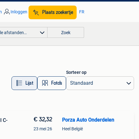
n
Inloggen
FR
Plaats zoekertje
lle afstanden…
Zoek
Sorteer op
Lijst
Foto’s
€ 32,32
Porza Auto Onderdelen
l C-
23 mei 26
Heel België