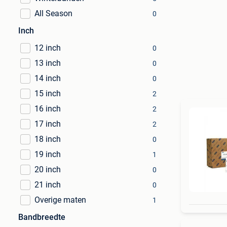
All Season
0
Inch
12 inch
0
13 inch
0
14 inch
0
15 inch
2
16 inch
2
17 inch
2
18 inch
0
19 inch
1
20 inch
0
21 inch
0
Overige maten
1
Bandbreedte