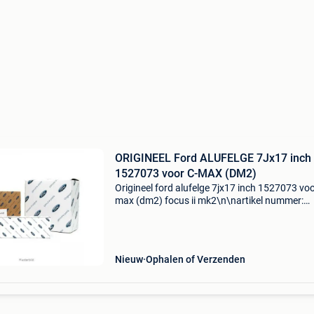
ORIGINEEL Ford ALUFELGE 7Jx17 inch
1527073 voor C-MAX (DM2)
Origineel ford alufelge 7jx17 inch 1527073 voo
max (dm2) focus ii mk2\n\nartikel nummer:
946570\ncategorie: wieldoppen\noe nummer:
\nspecificaties: \n velgbreedte [inch]: 7\nvelge
lichtmetalen ve
Nieuw
Ophalen of Verzenden