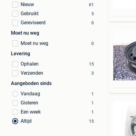
Nieuw
61
Gebruikt
5
Gereviseerd
0
Moet nu weg
Moet nu weg
0
Levering
Ophalen
15
Verzenden
3
Aangeboden sinds
Vandaag
1
Gisteren
1
Een week
1
Altijd
15