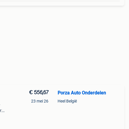
€ 556,67
Porza Auto Onderdelen
23 mei 26
Heel België
r
r:
n: