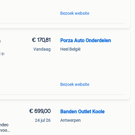
Bezoek website
€ 170,81
Porza Auto Onderdelen
h
Vandaag
Heel België
 c-
------
Bezoek website
€ 699,00
Banden Outlet Koole
24 jul 26
Antwerpen
ondeo
 voor