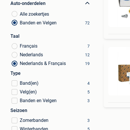
Auto-onderdelen
Alle zoekertjes
Banden en Velgen
72
Taal
Français
7
Nederlands
12
Nederlands & Français
19
Type
Band(en)
4
Velg(en)
5
Banden en Velgen
3
Seizoen
Zomerbanden
3
Winterbanden
5