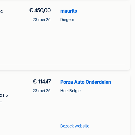
€ 450,00
maurits
ac
23 mei 26
Diegem
€ 114,47
Porza Auto Onderdelen
23 mei 26
Heel België
2x1,5
------
Bezoek website