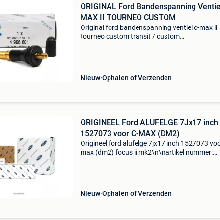
ORIGINAL Ford Bandenspanning Ventie
MAX II TOURNEO CUSTOM
Original ford bandenspanning ventiel c-max ii
tourneo custom transit / custom
4966601\n\nartikel nummer: 946767\ncatego
wieldoppen\noe nummer: \nspecificaties: \n
\npassend op: \n\n\n\n-----------
Nieuw
Ophalen of Verzenden
ORIGINEEL Ford ALUFELGE 7Jx17 inch
1527073 voor C-MAX (DM2)
Origineel ford alufelge 7jx17 inch 1527073 voo
max (dm2) focus ii mk2\n\nartikel nummer:
946570\ncategorie: wieldoppen\noe nummer:
\nspecificaties: \n velgbreedte [inch]: 7\nvelge
lichtmetalen ve
Nieuw
Ophalen of Verzenden