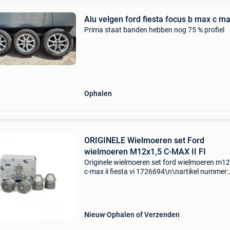
Alu velgen ford fiesta focus b max c m
Prima staat banden hebben nog 75 % profiel
Ophalen
ORIGINELE Wielmoeren set Ford
wielmoeren M12x1,5 C-MAX II FI
Originele wielmoeren set ford wielmoeren m1
c-max ii fiesta vi 1726694\n\nartikel nummer:
947133\ncategorie: wieldoppen\noe nummer:
\nspecificaties: \n \npassend op: \n\n\n\n-------
--------
Nieuw
Ophalen of Verzenden