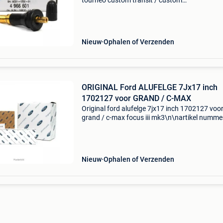
tourneo custom transit / custom
4966601\n\nartikel nummer: 946767\ncatego
wieldoppen\noe nummer: \nspecificaties: \n
\npassend op: \n\n\n\n-----------
Nieuw
Ophalen of Verzenden
ORIGINAL Ford ALUFELGE 7Jx17 inch
1702127 voor GRAND / C-MAX
Original ford alufelge 7jx17 inch 1702127 voo
grand / c-max focus iii mk3\n\nartikel numme
946825\ncategorie: wieldoppen\noe nummer:
\nspecificaties: \n velgbreedte [inch]: 7\nvelge
lichtmetalen
Nieuw
Ophalen of Verzenden