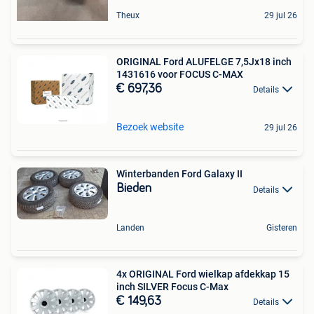
Theux
29 jul 26
ORIGINAL Ford ALUFELGE 7,5Jx18 inch
1431616 voor FOCUS C-MAX
€ 697,36
Details
Bezoek website
29 jul 26
Winterbanden Ford Galaxy II
Bieden
Details
Landen
Gisteren
4x ORIGINAL Ford wielkap afdekkap 15
inch SILVER Focus C-Max
€ 149,63
Details