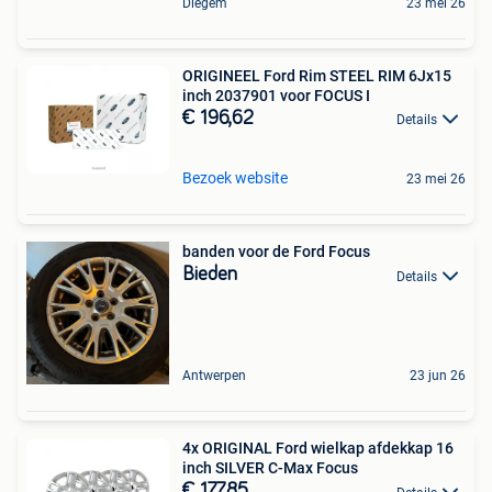
Diegem
23 mei 26
ORIGINEEL Ford Rim STEEL RIM 6Jx15
inch 2037901 voor FOCUS I
€ 196,62
Details
Bezoek website
23 mei 26
banden voor de Ford Focus
Bieden
Details
Antwerpen
23 jun 26
4x ORIGINAL Ford wielkap afdekkap 16
inch SILVER C-Max Focus
€ 177,85