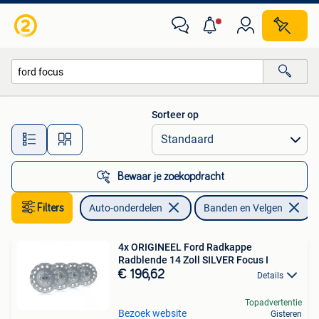
Banden en Velgen
Sorteer op
Alle afstanden…
Bewaar je zoekopdracht
Filters
Auto-onderdelen
Banden en Velgen
V
4x ORIGINEEL Ford Radkappe
Radblende 14 Zoll SILVER Focus I
€ 196,62
Details
Topadvertentie
Bezoek website
Gisteren