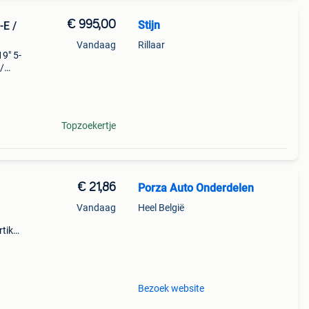
€ 995,00
Stijn
-E /
Vandaag
Rillaar
9" 5-
/
Topzoekertje
€ 21,86
Porza Auto Onderdelen
Vandaag
Heel België
tikel
d op:
Bezoek website