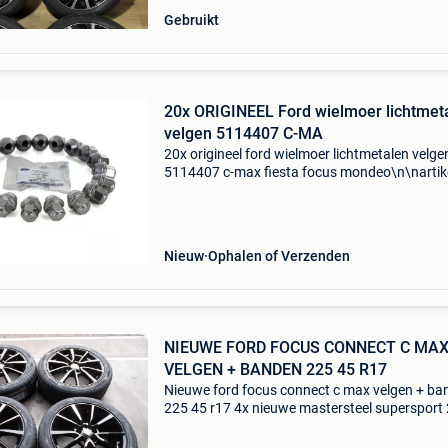
Gebruikt
20x ORIGINEEL Ford wielmoer lichtmet
velgen 5114407 C-MA
20x origineel ford wielmoer lichtmetalen velge
5114407 c-max fiesta focus mondeo\n\nartik
nummer: 947299\ncategorie: wieldoppen\noe
nummer: 5114407\nspecificaties: \n \npassen
\n\n\n\n--------
Nieuw
Ophalen of Verzenden
NIEUWE FORD FOCUS CONNECT C MA
VELGEN + BANDEN 225 45 R17
Nieuwe ford focus connect c max velgen + ba
225 45 r17 4x nieuwe mastersteel supersport
45 r17 94w xl velgen zijn eventueel ook leverb
met winterbanden of all season banden ! Even