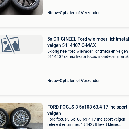
ook
Nieuw
Ophalen of Verzenden
5x ORIGINEEL Ford wielmoer lichtmeta
velgen 5114407 C-MAX
5x origineel ford wielmoer lichtmetalen velgen
5114407 c-max fiesta focus mondeo\n\nartik
nummer: 947248\ncategorie: wieldoppen\noe
nummer: 5114407\nspecificaties: \n \npassen
\n\n\n\n---------
Nieuw
Ophalen of Verzenden
FORD FOCUS 3 5x108 63.4 17 inc sport
velgen
Ford focus 3 5x108 63.4 17 Inc sport velgen
referentienummer: 1944278 heeft kleine