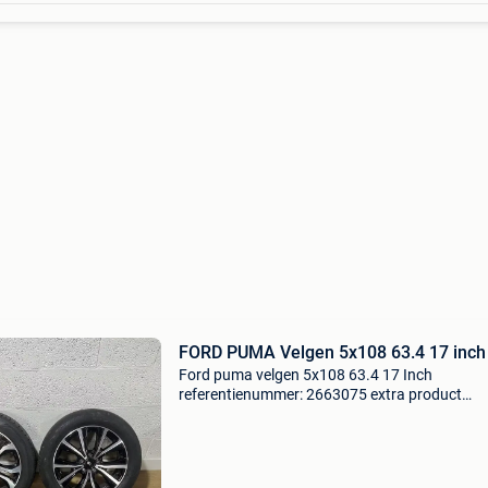
FORD PUMA Velgen 5x108 63.4 17 inch
Ford puma velgen 5x108 63.4 17 Inch
referentienummer: 2663075 extra product
informatie: prijs: € 799,99 prijstype: marge
producttype: band-velg combi | set van 4 lever
alleen afhalen conditie