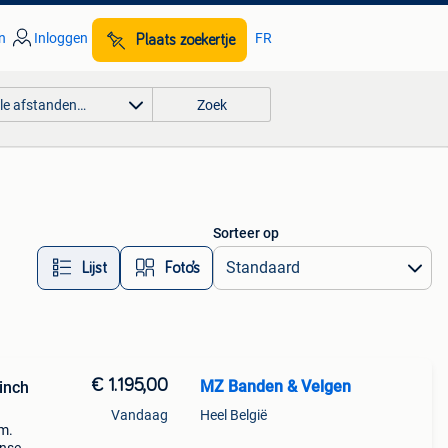
n
Inloggen
FR
Plaats zoekertje
lle afstanden…
Zoek
Sorteer op
Lijst
Foto’s
€ 1.195,00
MZ Banden & Velgen
inch
Vandaag
Heel België
om.