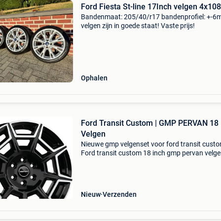
Ford Fiesta St-line 17Inch velgen 4x108
Bandenmaat: 205/40/r17 bandenprofiel: +-
velgen zijn in goede staat! Vaste prijs!
Ophalen
Ford Transit Custom | GMP PERVAN 18 
Velgen
Nieuwe gmp velgenset voor ford transit cust
Ford transit custom 18 inch gmp pervan velge
Direct leverbaar. Leverbaar met hankook all s
banden voor €1.995,- Incl. Btw (€1.648,79
Nieuw
Verzenden