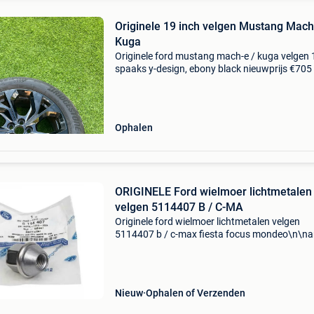
Originele 19 inch velgen Mustang Mach
Kuga
Originele ford mustang mach-e / kuga velgen 1
spaaks y-design, ebony black nieuwprijs €705 
stuk bij ford nu €995 voor de 4 velgen inclusief
bridgestone zomerbanden met nog enkele
Ophalen
ORIGINELE Ford wielmoer lichtmetalen
velgen 5114407 B / C-MA
Originele ford wielmoer lichtmetalen velgen
5114407 b / c-max fiesta focus mondeo\n\nar
nummer: 946656\ncategorie: wieldoppen\noe
nummer: 5114407\nspecificaties: \n \npassen
\n\n\n\n--------
Nieuw
Ophalen of Verzenden