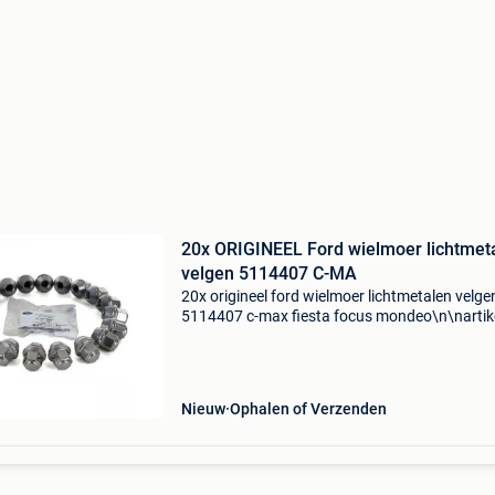
20x ORIGINEEL Ford wielmoer lichtmet
velgen 5114407 C-MA
20x origineel ford wielmoer lichtmetalen velge
5114407 c-max fiesta focus mondeo\n\nartik
nummer: 947299\ncategorie: wieldoppen\noe
nummer: 5114407\nspecificaties: \n \npassen
\n\n\n\n--------
Nieuw
Ophalen of Verzenden