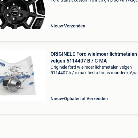
Ford transit custom 18 inch gmp pervan velge
Direct leverbaar. Leverbaar met hankook all s
banden voor €1.995,- Incl. Btw (€1.648,79
Nieuw
Verzenden
ORIGINELE Ford wielmoer lichtmetalen
velgen 5114407 B / C-MA
Originele ford wielmoer lichtmetalen velgen
5114407 b / c-max fiesta focus mondeo\n\nar
nummer: 946656\ncategorie: wieldoppen\noe
nummer: 5114407\nspecificaties: \n \npassen
\n\n\n\n--------
Nieuw
Ophalen of Verzenden