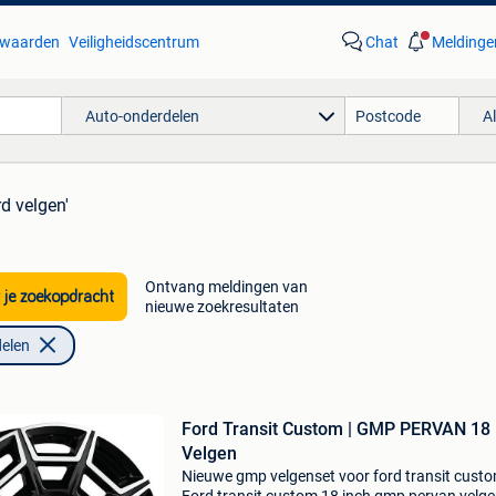
waarden
Veiligheidscentrum
Chat
Meldinge
Auto-onderdelen
A
rd velgen'
Ontvang meldingen van
 je zoekopdracht
nieuwe zoekresultaten
elen
Ford Transit Custom | GMP PERVAN 18 
Velgen
Nieuwe gmp velgenset voor ford transit cust