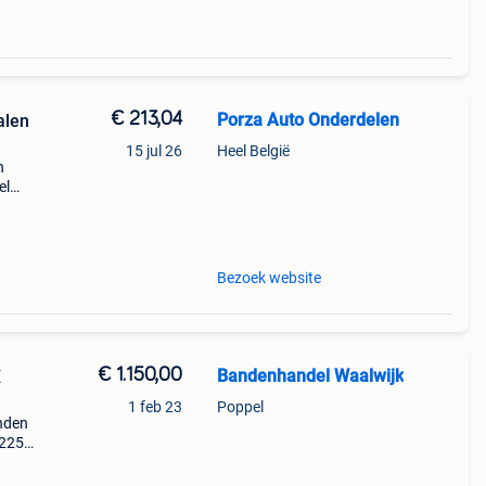
€ 213,04
Porza Auto Onderdelen
alen
15 jul 26
Heel België
n
el
d op:
Bezoek website
€ 1.150,00
Bandenhandel Waalwijk
X
1 feb 23
Poppel
nden
 225
aar
tueel