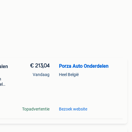
€ 213,04
Porza Auto Onderdelen
alen
Vandaag
Heel België
n
el
d op:
Topadvertentie
Bezoek website