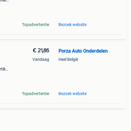
nset.
eason
Topadvertentie
Bezoek website
€ 21,86
Porza Auto Onderdelen
Vandaag
Heel België
tikel
d op:
Topadvertentie
Bezoek website