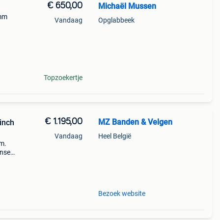
€ 650,00
Michaël Mussen
6mm
Vandaag
Opglabbeek
Topzoekertje
€ 1.195,00
MZ Banden & Velgen
inch
Vandaag
Heel België
om.
nset.
eason
Bezoek website