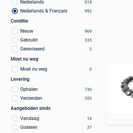
Nederlands
818
Nederlands & Français
992
Conditie
Nieuw
969
Gebruikt
335
Gereviseerd
3
Moet nu weg
Moet nu weg
0
Levering
Ophalen
736
Verzenden
350
Aangeboden sinds
Vandaag
18
Gisteren
37