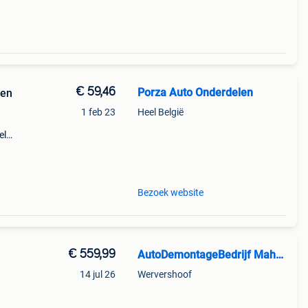
€ 59,46
Porza Auto Onderdelen
len
1 feb 23
Heel België
el
d op:
Bezoek website
€ 559,99
AutoDemontageBedrijf Mahzud
14 jul 26
Wervershoof