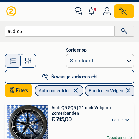
Banden en Velgen
Sorteer op
Alle afstanden…
Bewaar je zoekopdracht
Filters
Auto-onderdelen
Banden en Velgen
V
Audi Q5 SQ5 | 21 inch Velgen +
Zomerbanden
€ 745,00
Details
Topadvertentie