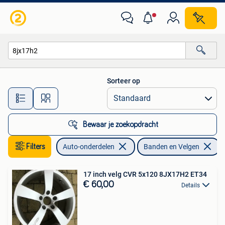
Banden en Velgen
Sorteer op
Alle afstanden…
Bewaar je zoekopdracht
Filters
Auto-onderdelen
Banden en Velgen
V
17 inch velg CVR 5x120 8JX17H2 ET34
€ 60,00
Details