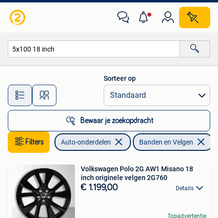
Banden en Velgen
Sorteer op
Alle afstanden…
Bewaar je zoekopdracht
Filters
Auto-onderdelen
Banden en Velgen
V
Volkswagen Polo 2G AW1 Misano 18
inch originele velgen 2G760
€ 1.199,00
Details
Topadvertentie