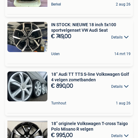
Berkel
2 aug 26
IN STOCK: NIEUWE 18 inch 5x100
sportvelgenset VW Audi Seat
€ 749,00
Details
Uden
14 mrt 19
18” Audi TT TTS S-line Volkswagen Golf
4 velgen zometbanden
€ 890,00
Details
Turnhout
1 aug 26
18” originele Volkswagen T-cross Taigo
Polo Misano R velgen
€ 995,00
Details