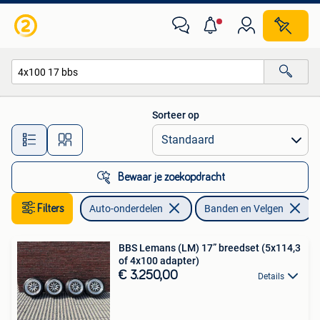
Banden en Velgen
Sorteer op
Alle afstanden…
Bewaar je zoekopdracht
Filters
Auto-onderdelen
Banden en Velgen
V
BBS Lemans (LM) 17” breedset (5x114,3
of 4x100 adapter)
€ 3.250,00
Details