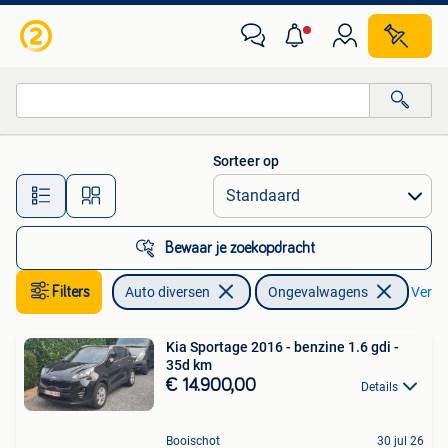
Ongevalwagen
Sorteer op
Alle afstanden…
Bewaar je zoekopdracht
Filters
Auto diversen
Ongevalwagens
Verwij
Kia Sportage 2016 - benzine 1.6 gdi -
35d km
€ 14.900,00
Details
Booischot
30 jul 26