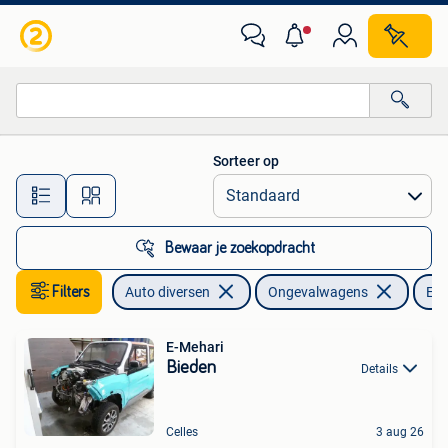
Ongevalwagen
Sorteer op
Alle afstanden…
Bewaar je zoekopdracht
Filters
Auto diversen
Ongevalwagens
Ele
E-Mehari
Bieden
Details
Celles
3 aug 26