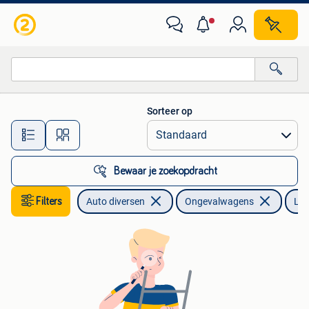
Ongevalwagen
Sorteer op
Alle afstanden…
Bewaar je zoekopdracht
Filters
Auto diversen
Ongevalwagens
Lan