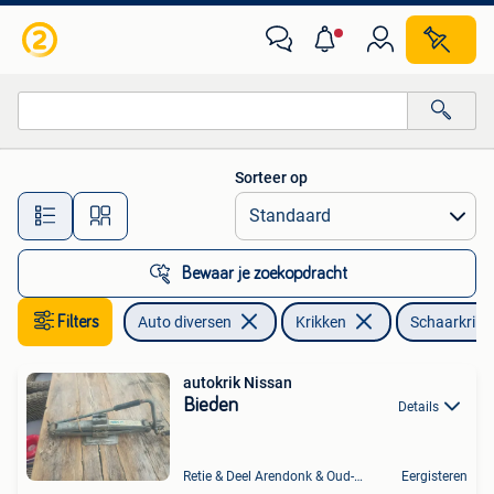
Krikken
Sorteer op
Alle afstanden…
Bewaar je zoekopdracht
Filters
Auto diversen
Krikken
Schaarkrik
autokrik Nissan
Bieden
Details
Retie & Deel Arendonk & Oud-Turnhout
Eergisteren