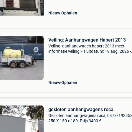
(120cm hoogte) - 310cm x 155cm
Nieuw
Ophalen
Veiling: Aanhangwagen Hapert 2013
Veiling: aanhangwagen hapert 2013 meer
informatie veiling: - sluitdatum: 19 aug. 2026 -
Website:
https:www.auctionport.be/nl/lot/hapert/259
merk: hapert opbouw: open laadbak btw: de
getoonde prijs
Nieuw
Ophalen
gesloten aanhangwagens roca
Gesloten aanhangwagens roca, 0473/193453
250 X 150 x 180. Prijs 3400 €. -------------------------
------- 2) 250 X 150 x 180. Geremd 2700 kg. Pri
3900 €. ------------------------