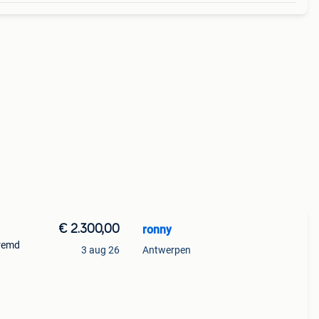
€ 2.300,00
ronny
eremd
3 aug 26
Antwerpen