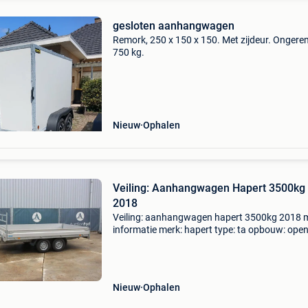
gesloten aanhangwagen
Remork, 250 x 150 x 150. Met zijdeur. Onger
750 kg.
Nieuw
Ophalen
Veiling: Aanhangwagen Hapert 3500kg
2018
Veiling: aanhangwagen hapert 3500kg 2018 
informatie merk: hapert type: ta opbouw: ope
laadbak bouwjaar: 2018 laadvermogen: 3.500
btw: de getoonde prijs is inclusief btw btw/ma
btw verreke
Nieuw
Ophalen