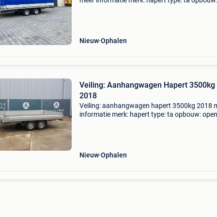
meer informatie merk: hapert type: ta opbouw
open laadbak bouwjaar: 2023 laadvermogen:
2.000 Kg btw: de getoonde prijs is inclusief bt
btw/marge: btw ver
Nieuw
Ophalen
Veiling: Aanhangwagen Hapert 3500kg
2018
Veiling: aanhangwagen hapert 3500kg 2018 
informatie merk: hapert type: ta opbouw: ope
laadbak bouwjaar: 2018 laadvermogen: 3.500
btw: de getoonde prijs is inclusief btw btw/ma
btw verreke
Nieuw
Ophalen