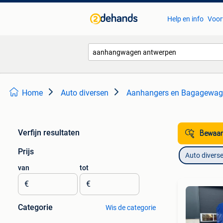
Help en info
Voor
Home
Auto diversen
Aanhangers en Bagagewag
Verfijn resultaten
Bewaar
Prijs
Auto divers
van
tot
€
€
Categorie
Wis de categorie