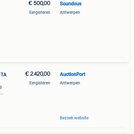
€ 500,00
Soundous
Eergisteren
Antwerpen
€ 2.420,00
AuctionPort
 TA
Eergisteren
Antwerpen
3
:
w
Bezoek website