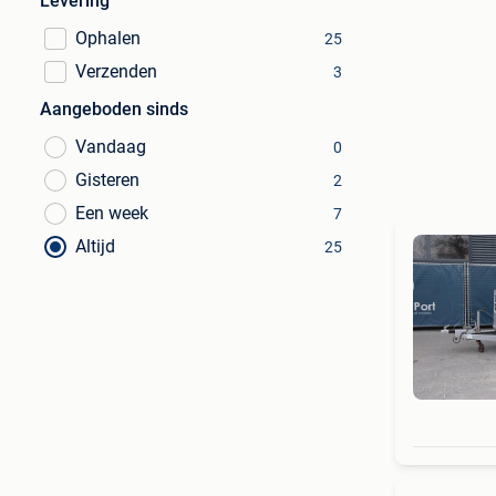
Levering
Ophalen
25
Verzenden
3
Aangeboden sinds
Vandaag
0
Gisteren
2
Een week
7
Altijd
25