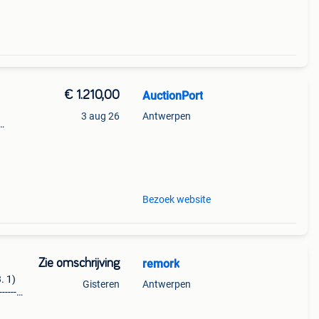
€ 1.210,00
AuctionPort
3 aug 26
Antwerpen
145
Bezoek website
Zie omschrijving
remork
. 1)
Gisteren
Antwerpen
-------
js