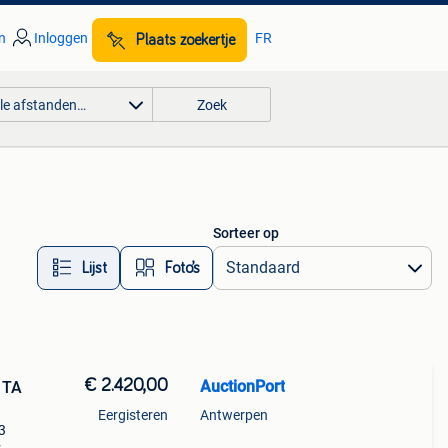
n
Inloggen
FR
Plaats zoekertje
lle afstanden…
Zoek
Sorteer op
Lijst
Foto’s
€ 2.420,00
AuctionPort
 TA
Eergisteren
Antwerpen
3