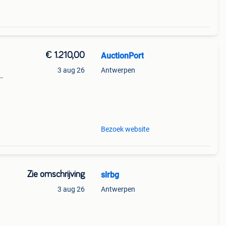
€ 1.210,00
AuctionPort
3 aug 26
Antwerpen
merk:
Bezoek website
Zie omschrijving
slrbg
3 aug 26
Antwerpen
orden