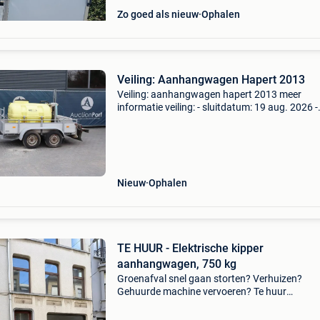
Zo goed als nieuw
Ophalen
Veiling: Aanhangwagen Hapert 2013
Veiling: aanhangwagen hapert 2013 meer
informatie veiling: - sluitdatum: 19 aug. 2026 -
Website:
https:www.auctionport.be/nl/lot/ac/259147 
hapert opbouw: open laadbak laadvermogen:
2.000 Kg btw:
Nieuw
Ophalen
TE HUUR - Elektrische kipper
aanhangwagen, 750 kg
Groenafval snel gaan storten? Verhuizen?
Gehuurde machine vervoeren? Te huur
aanhangwagen: - elektrische kipper, 750kg -
oprijplaten (onderaan aanhanger) - 3 opzetb