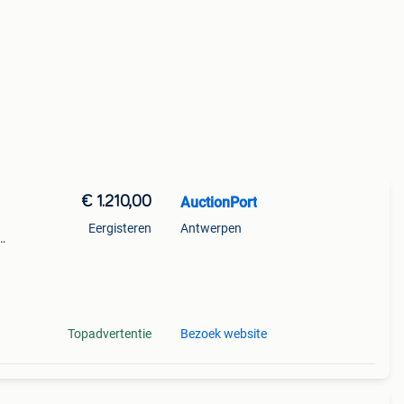
€ 1.210,00
AuctionPort
Eergisteren
Antwerpen
145
Topadvertentie
Bezoek website