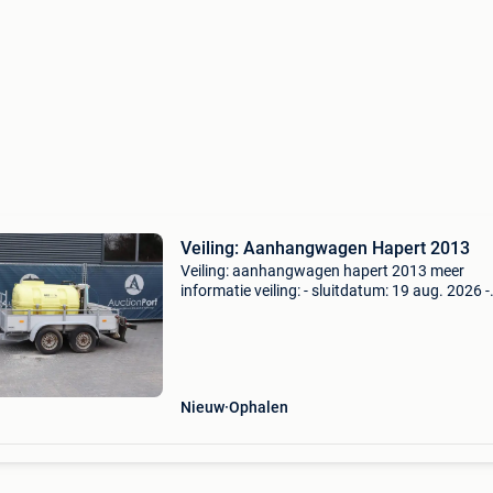
Veiling: Aanhangwagen Hapert 2013
Veiling: aanhangwagen hapert 2013 meer
informatie veiling: - sluitdatum: 19 aug. 2026 -
Website:
https:www.auctionport.be/nl/lot/hapert/259
merk: hapert opbouw: open laadbak btw: de
getoonde prijs
Nieuw
Ophalen