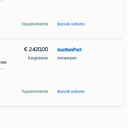
:
w
Topadvertentie
Bezoek website
€ 2.420,00
AuctionPort
Eergisteren
Antwerpen
meer
n
 Kg
rge:
Topadvertentie
Bezoek website