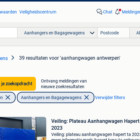
waarden
Veiligheidscentrum
Chat
Meldinge
Aanhangers en Bagagewagens
A
39 resultaten
voor 'aanhangwagen antwerpen'
ens
Ontvang meldingen van
 je zoekopdracht
nieuwe zoekresultaten
en
Aanhangers en Bagagewagens
Verwijder filters
Veiling: Plateau Aanhangwagen Hapert
2023
Veiling: plateau aanhangwagen hapert ta 202