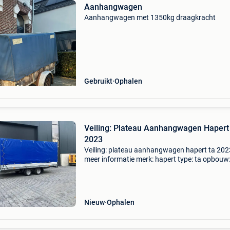
Aanhangwagen
Aanhangwagen met 1350kg draagkracht
Gebruikt
Ophalen
Veiling: Plateau Aanhangwagen Hapert
2023
Veiling: plateau aanhangwagen hapert ta 202
meer informatie merk: hapert type: ta opbouw
open laadbak bouwjaar: 2023 laadvermogen:
2.000 Kg btw: de getoonde prijs is inclusief bt
btw/marge: btw ver
Nieuw
Ophalen