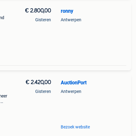
€ 2.800,00
ronny
emd
Gisteren
Antwerpen
€ 2.420,00
AuctionPort
Gisteren
Antwerpen
meer
n
 Kg
rge:
Bezoek website