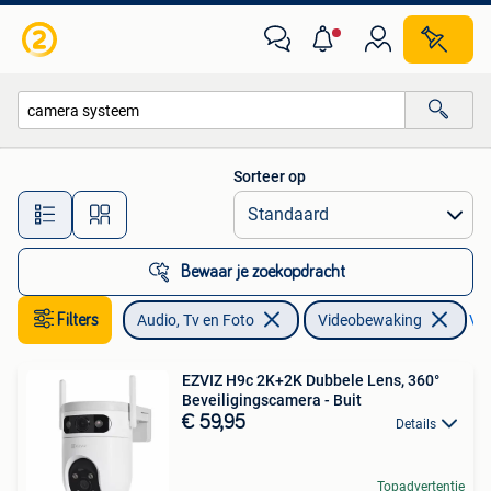
Videobewaking
Sorteer op
Alle afstanden…
Bewaar je zoekopdracht
Filters
Audio, Tv en Foto
Videobewaking
Ver
EZVIZ H9c 2K+2K Dubbele Lens, 360°
Beveiligingscamera - Buit
€ 59,95
Details
Topadvertentie