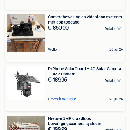
Camerabewaking en videofoon systeem
met app toegang
€ 850,00
Details
Wellen
26 jul 26
DrPhone SolarGuard – 4G Solar Camera
– 3MP Camera –
€ 189,95
Details
Bezoek website
26 jul 26
Nieuwe 5MP draadloos
beveiligingscamera systeem
€ 199,99
Details