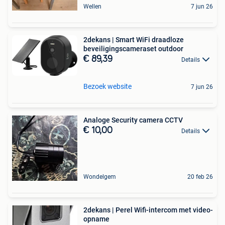
Wellen
7 jun 26
2dekans | Smart WiFi draadloze
beveiligingscameraset outdoor
€ 89,39
Details
Bezoek website
7 jun 26
Analoge Security camera CCTV
€ 10,00
Details
Wondelgem
20 feb 26
2dekans | Perel Wifi-intercom met video-
opname