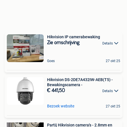
Hikvision IP camerabewaking
Zie omschrijving
Details
Goes
27 okt 25
Hikvision DS-2DE7A432IW-AEB(T5) -
Bewakingscamera -
€ 441,50
Details
Bezoek website
27 okt 25
Partij Hikvision camera's - 2.8mm en