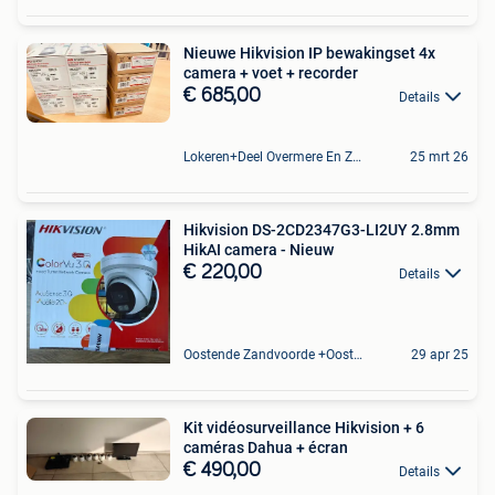
Nieuwe Hikvision IP bewakingset 4x
camera + voet + recorder
€ 685,00
Details
Lokeren+Deel Overmere En Zele
25 mrt 26
Hikvision DS-2CD2347G3-LI2UY 2.8mm
HikAI camera - Nieuw
€ 220,00
Details
Oostende Zandvoorde +Oostende
29 apr 25
Kit vidéosurveillance Hikvision + 6
caméras Dahua + écran
€ 490,00
Details