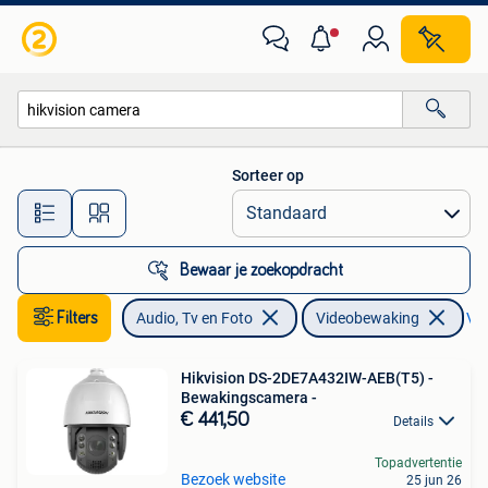
Videobewaking
Sorteer op
Alle afstanden…
Bewaar je zoekopdracht
Filters
Audio, Tv en Foto
Videobewaking
Ver
Hikvision DS-2DE7A432IW-AEB(T5) -
Bewakingscamera -
€ 441,50
Details
Topadvertentie
Bezoek website
25 jun 26