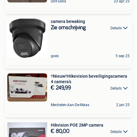
Sint-Gillis
23 apr 25
camera bewaking
Zie omschrijving
Details
goes
5 sep 25
‼️Nieuw‼️Hikevision beveiligingscamera
4 camera’s
€ 249,99
Details
Mechelen-Aan-De-Maas
2 jan 25
Hikvision POE 2MP camera
€ 80,00
Details