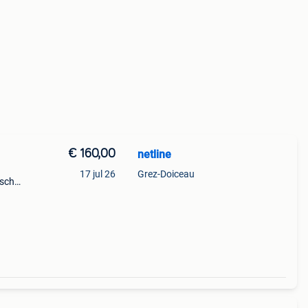
€ 160,00
netline
17 jul 26
Grez-Doiceau
ische