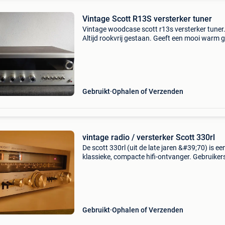
Vintage Scott R13S versterker tuner
Vintage woodcase scott r13s versterker tuner
Altijd rookvrij gestaan. Geeft een mooi warm g
Heeft wat aandacht nodig display verlichting
niet foto&#39;s zijn deel van de omschrijving
Gebruikt
Ophalen of Verzenden
vintage radio / versterker Scott 330rl
De scott 330rl (uit de late jaren &#39;70) is ee
klassieke, compacte hifi-ontvanger. Gebruiker
waarderen hem vooral om zijn warme vintage
geluid, de uitstekende tuner-ontvangst en het
typische a
Gebruikt
Ophalen of Verzenden