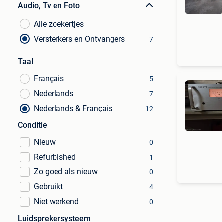
Audio, Tv en Foto
Alle zoekertjes
Versterkers en Ontvangers
7
Taal
Français
5
Nederlands
7
Nederlands & Français
12
Conditie
Nieuw
0
Refurbished
1
Zo goed als nieuw
0
Gebruikt
4
Niet werkend
0
Luidsprekersysteem