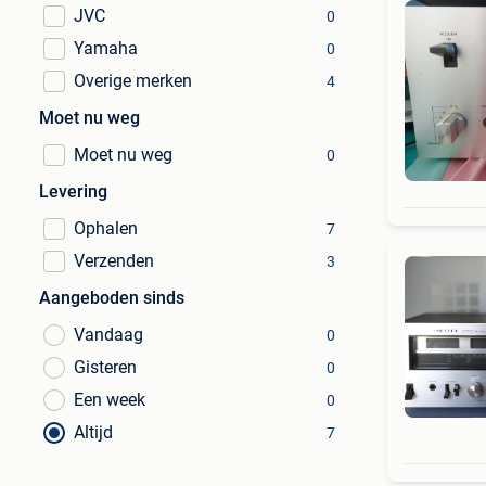
JVC
0
Yamaha
0
Overige merken
4
Moet nu weg
Moet nu weg
0
Levering
Ophalen
7
Verzenden
3
Aangeboden sinds
Vandaag
0
Gisteren
0
Een week
0
Altijd
7