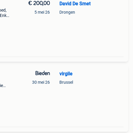
€ 200,00
David De Smet
oed,
5 mei 26
Drongen
 Enkel
or de
Bieden
virgile
30 mei 26
Brussel
ie
2 jm