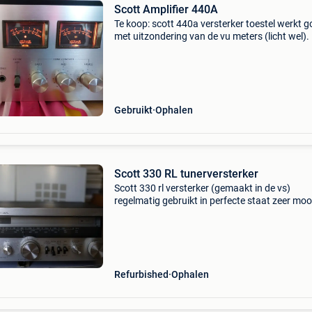
Scott Amplifier 440A
Te koop: scott 440a versterker toestel werkt g
met uitzondering van de vu meters (licht wel).
af te halen regio gent zie ook mijn zoekertje vo
bijpassende scott stereo tuner 530tl: http
Gebruikt
Ophalen
Scott 330 RL tunerversterker
Scott 330 rl versterker (gemaakt in de vs)
regelmatig gebruikt in perfecte staat zeer moo
staat nette vintage look. Afzonderlijk te koop 
lab-luidsprekers.
Refurbished
Ophalen