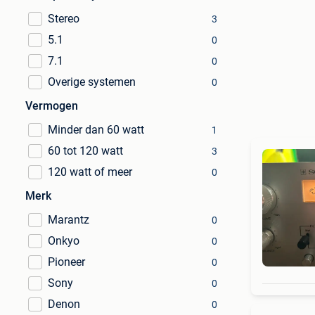
Stereo
3
5.1
0
7.1
0
Overige systemen
0
Vermogen
Minder dan 60 watt
1
60 tot 120 watt
3
120 watt of meer
0
Merk
Marantz
0
Onkyo
0
Pioneer
0
Sony
0
Denon
0