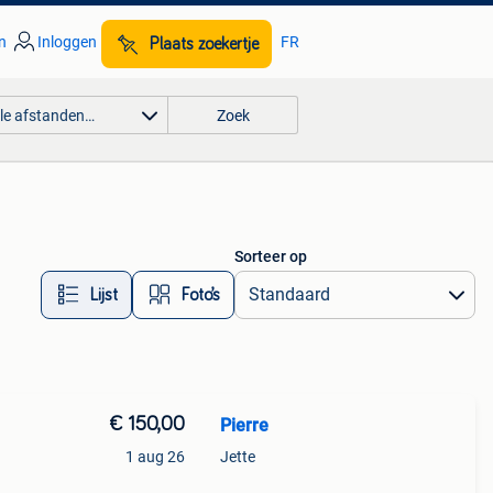
n
Inloggen
FR
Plaats zoekertje
lle afstanden…
Zoek
Sorteer op
Lijst
Foto’s
€ 150,00
Pierre
1 aug 26
Jette