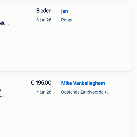
Bieden
jan
.
3 jun 26
Poppel
eluid.
 brand
€ 195,00
Mike Vanbelleghem
n
4 jun 26
Oostende Zandvoorde +Oostende
s