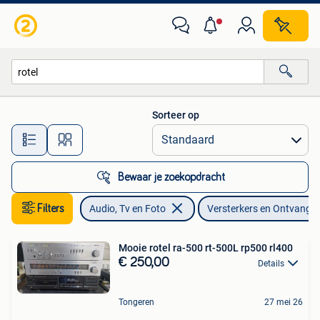
Versterkers en Ontvangers
Sorteer op
Alle afstanden…
Bewaar je zoekopdracht
Filters
Audio, Tv en Foto
Versterkers en Ontvange
Mooie rotel ra-500 rt-500L rp500 rl400
€ 250,00
Details
Tongeren
27 mei 26