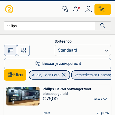
Versterkers en Ontvangers
Sorteer op
Alle afstanden…
Bewaar je zoekopdracht
Filters
Audio, Tv en Foto
Versterkers en Ontvange
Philips FR 760 ontvanger voor
bioscoopgeluid
€ 75,00
Details
Evere
26 jul 26