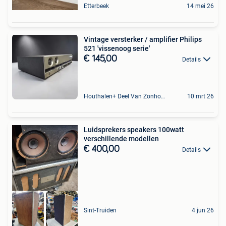
Etterbeek
14 mei 26
Vintage versterker / amplifier Philips
521 'vissenoog serie'
€ 145,00
Details
Houthalen+ Deel Van Zonhoven En Zolder
10 mrt 26
Luidsprekers speakers 100watt
verschillende modellen
€ 400,00
Details
Sint-Truiden
4 jun 26