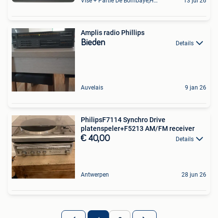
Vise + Partie De Bombaye,Hac- Court, Hermalle-Ss-Argenteau
13 jul 26
Amplis radio Phillips
Bieden
Details
Auvelais
9 jan 26
PhilipsF7114 Synchro Drive
platenspeler+F5213 AM/FM receiver
€ 40,00
Details
Antwerpen
28 jun 26