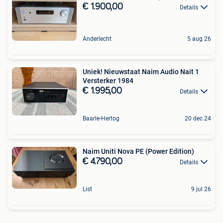
€ 1.900,00
Details
Anderlecht
5 aug 26
Uniek! Nieuwstaat Naim Audio Nait 1
Versterker 1984
€ 1.995,00
Details
Baarle-Hertog
20 dec 24
Naim Uniti Nova PE (Power Edition)
€ 4.790,00
Details
List
9 jul 26