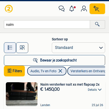
Versterkers en Ontvangers
Sorteer op
Alle afstanden…
Bewaar je zoekopdracht
Filters
Audio, Tv en Foto
Versterkers en Ontvange
Naim versterker nait xs met flapcap 2x
€ 1.450,00
Details
Landen
25 jul 26