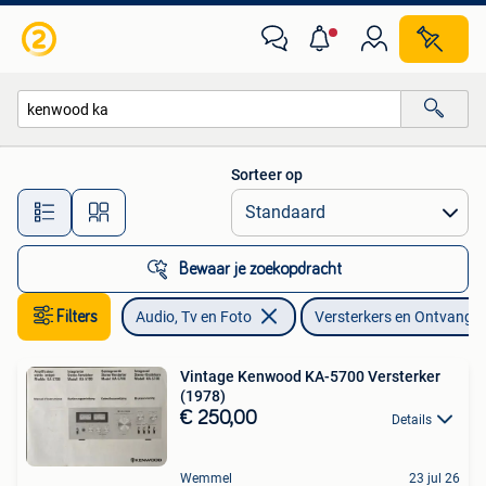
Versterkers en Ontvangers
Sorteer op
Alle afstanden…
Bewaar je zoekopdracht
Filters
Audio, Tv en Foto
Versterkers en Ontvange
Vintage Kenwood KA-5700 Versterker
(1978)
€ 250,00
Details
Wemmel
23 jul 26