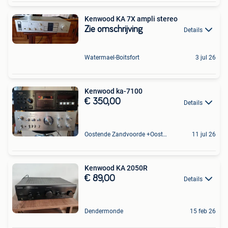
Kenwood KA 7X ampli stereo
Zie omschrijving
Details
Watermael-Boitsfort
3 jul 26
Kenwood ka-7100
€ 350,00
Details
Oostende Zandvoorde +Oostende
11 jul 26
Kenwood KA 2050R
€ 89,00
Details
Dendermonde
15 feb 26