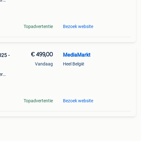
er
e pro
 die
Topadvertentie
Bezoek website
€ 499,00
MediaMarkt
Vandaag
Heel België
er
ystal
kkende
Topadvertentie
Bezoek website