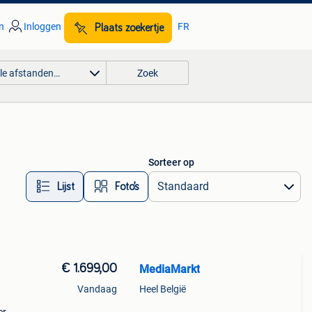
n
Inloggen
FR
Plaats zoekertje
lle afstanden…
Zoek
Sorteer op
Lijst
Foto’s
€ 1.699,00
MediaMarkt
Vandaag
Heel België