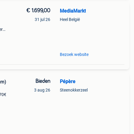
€ 1.699,00
MediaMarkt
31 jul 26
Heel België
er
e pro
 die
Bezoek website
Bieden
Pépère
cm)
3 aug 26
Steenokkerzeel
70€
er
is