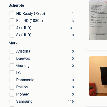
Scherpte
HD Ready (720p)
1
Full HD (1080p)
13
4k (UHD)
31
8k (UHD)
0
Merk
Aristona
0
Daewoo
0
Grundig
0
LG
1
Panasonic
0
Philips
0
Pioneer
0
Samsung
119