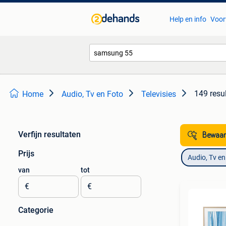
Help en info
Voor
149 resu
Home
Audio, Tv en Foto
Televisies
Verfijn resultaten
Bewaar
Prijs
Audio, Tv en
van
tot
€
€
Categorie