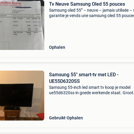
Tv Neuve Samsung Oled 55 pouces
Samsung oled 55” – neuve – jamais utilisée –
garantie je vends une samsung oled 55 pouce
état neuf. La télévision a simplement été débal
allumée une seule fois afin de vérifier le modèl
Ophalen
Samsung 55" smart-tv met LED -
UE55D6320SS
Samsung 55-inch led smart tv koop je model
ue55d6320ss in goede werkende staat. Groot
scherm, ideaal voor woonkamer, slaapkamer,
gamen of gamen met chromecast/apple tv/fir
stick. Het is een ouder sma
Gebruikt
Ophalen