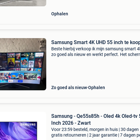
Ophalen
Samsung Smart 4K UHD 55 inch te koo
Beste hierbij verkoop ik mijn samsung smart 
zo goed als nieuw en werkt perfect. Het scher
diagonaal 55 inch oftewel 139cm.het is een s
tv met ingebouwde wifi en apps zoals youtube
Zo goed als nieuw
Ophalen
Samsung - Qe55s85h - Oled 4k Oled-tv 55
Inch 2026 - Zwart
Voor 23:59 besteld, morgen in huis | 30 dagen
gratis retourneren | 2 jaar garantie | 7 dagen p