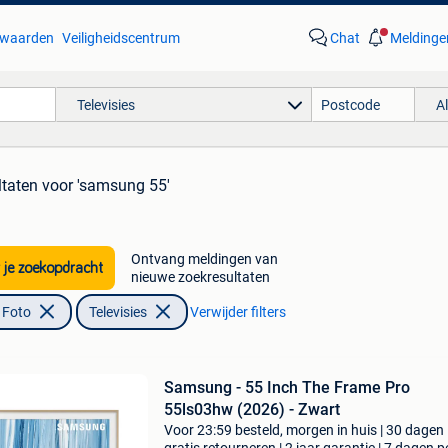
waarden
Veiligheidscentrum
Chat
Meldinge
Televisies
A
ltaten
voor 'samsung 55'
Ontvang meldingen van
 je zoekopdracht
nieuwe zoekresultaten
 Foto
Televisies
Verwijder filters
Samsung - 55 Inch The Frame Pro
55ls03hw (2026) - Zwart
Voor 23:59 besteld, morgen in huis | 30 dagen