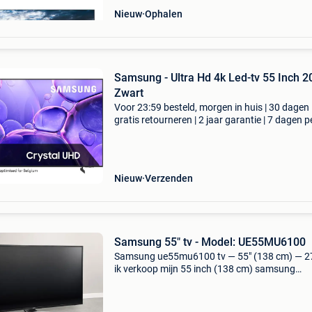
Nieuw
Ophalen
Samsung - Ultra Hd 4k Led-tv 55 Inch 2025 -
Zwart
Voor 23:59 besteld, morgen in huis | 30 dagen
gratis retourneren | 2 jaar garantie | 7 dagen p
week thuisbezorgd | de zwarte samsung 55 cr
uhd u8000f (2025) led-tv biedt een indrukwe
kijk
Nieuw
Verzenden
Samsung 55" tv - Model: UE55MU6100
Samsung ue55mu6100 tv — 55" (138 cm) — 2
ik verkoop mijn 55 inch (138 cm) samsung
ue55mu6100 televisie, in bijna nieuwstaat. Ze
weinig gebruikt, het werkt perfect. Het scherm 
onberis