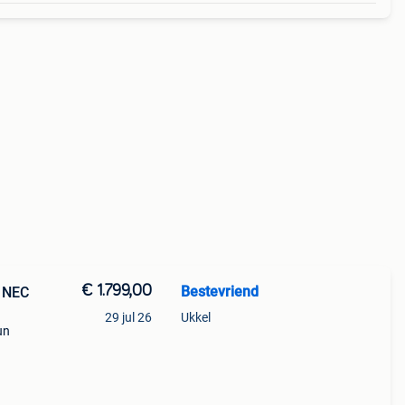
€ 1.799,00
Bestevriend
 NEC
29 jul 26
Ukkel
un
g