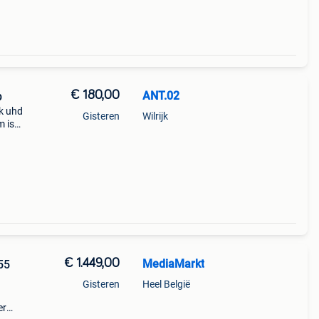
€ 180,00
ANT.02
p
4k uhd
Gisteren
Wilrijk
m is
mart
, netf
€ 1.449,00
MediaMarkt
Gisteren
Heel België
er