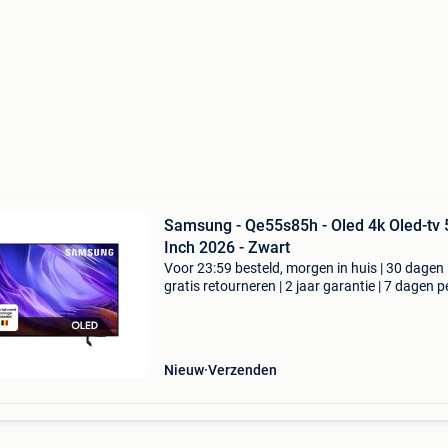
Samsung - Qe55s85h - Oled 4k Oled-tv 55
Inch 2026 - Zwart
Voor 23:59 besteld, morgen in huis | 30 dagen
gratis retourneren | 2 jaar garantie | 7 dagen p
week thuisbezorgd | ga op in een verbluffende
kijkervaring met de samsung 55" oled 4k s85h
(2026)
Nieuw
Verzenden