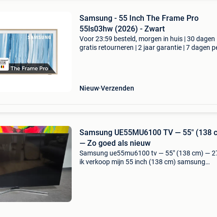
Samsung - 55 Inch The Frame Pro
55ls03hw (2026) - Zwart
Voor 23:59 besteld, morgen in huis | 30 dagen
gratis retourneren | 2 jaar garantie | 7 dagen p
week thuisbezorgd | de samsung 55” the fram
ls03hw (2026) is een hoogwaardige lifestyle-tv
des
Nieuw
Verzenden
Samsung UE55MU6100 TV — 55" (138 
— Zo goed als nieuw
Samsung ue55mu6100 tv — 55" (138 cm) — 2
ik verkoop mijn 55 inch (138 cm) samsung
ue55mu6100 televisie, in bijna nieuwstaat. Ze
weinig gebruikt, het werkt perfect. Het scherm 
onberis