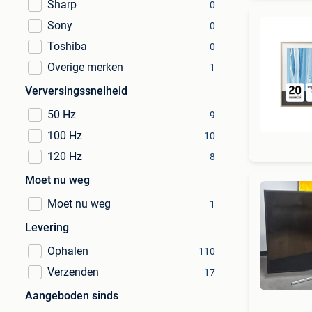
Sharp
0
Sony
0
Toshiba
0
Overige merken
1
Verversingssnelheid
50 Hz
9
100 Hz
10
120 Hz
8
Moet nu weg
Moet nu weg
1
Levering
Ophalen
110
Verzenden
17
Aangeboden sinds