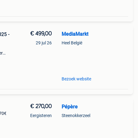
€ 499,00
MediaMarkt
29 jul 26
Heel België
er
ystal
kkende
Bezoek website
€ 270,00
Pépère
70€
Eergisteren
Steenokkerzeel
er
is