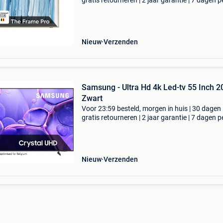
gratis retourneren | 2 jaar garantie | 7 dagen p
week thuisbezorgd | de samsung 55” the fram
ls03hw (2026) is een hoogwaardige lifestyle-tv
des
Nieuw
Verzenden
Samsung - Ultra Hd 4k Led-tv 55 Inch 2025 -
Zwart
Voor 23:59 besteld, morgen in huis | 30 dagen
gratis retourneren | 2 jaar garantie | 7 dagen p
week thuisbezorgd | de zwarte samsung 55 cr
uhd u8000f (2025) led-tv biedt een indrukwe
kijk
Nieuw
Verzenden