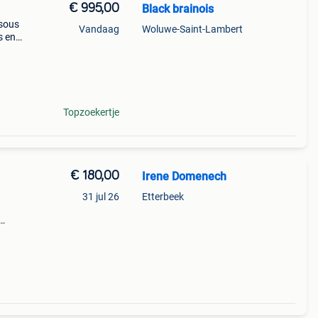
€ 995,00
Black brainois
 sous
Vandaag
Woluwe-Saint-Lambert
s en
lée et
Topzoekertje
€ 180,00
Irene Domenech
31 jul 26
Etterbeek
e