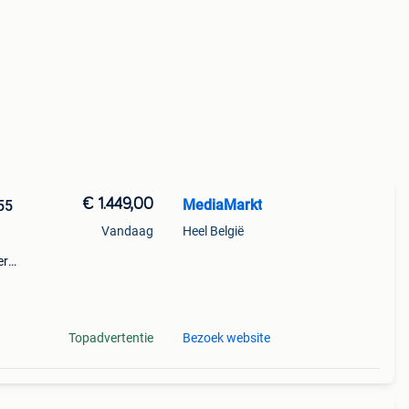
€ 1.449,00
MediaMarkt
Vandaag
Heel België
er
Topadvertentie
Bezoek website