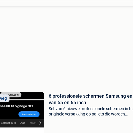
6 professionele schermen Samsung en
 weg
van 55 en 65 inch
Set van 6 nieuwe professionele schermen in h
originele verpakking op pallets die worden
opgehaald in brussel, vlakbij de place du
luxembourg. De set bevat: pallet 1:2 x samsun
qe55t — 55" lcd-