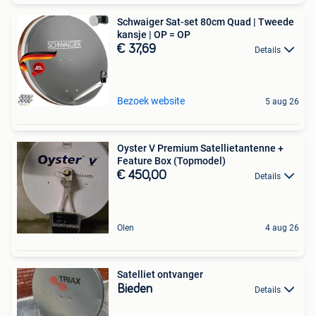
Schwaiger Sat-set 80cm Quad | Tweede
kansje | OP = OP
€ 37,69
Details
Bezoek website
5 aug 26
Oyster V Premium Satellietantenne +
Feature Box (Topmodel)
€ 450,00
Details
Olen
4 aug 26
Satelliet ontvanger
Bieden
Details