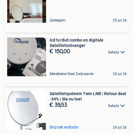
Zedelgem
25 jul 26
lcd tv/dvd combo en digitale
Satellietontvanger
€ 150,00
Details
Merelbeke+Deel Zwijnaarde
24 jul 26
Satellietsysteem Twin LNB | Retour deal
-34% | Sla nu toe!
€ 39,53
Details
Bezoek website
24 jul 26