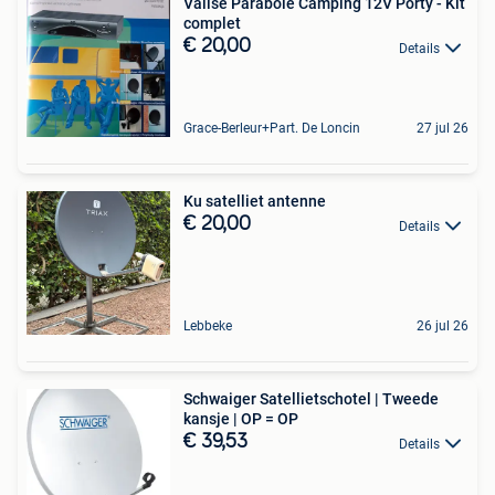
Valise Parabole Camping 12V Porty - Kit
complet
€ 20,00
Details
Grace-Berleur+Part. De Loncin
27 jul 26
Ku satelliet antenne
€ 20,00
Details
Lebbeke
26 jul 26
Schwaiger Satellietschotel | Tweede
kansje | OP = OP
€ 39,53
Details