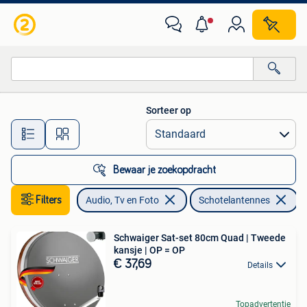
Schotelantennes
Sorteer op
Alle afstanden…
Bewaar je zoekopdracht
Filters
Audio, Tv en Foto
Schotelantennes
Schwaiger Sat-set 80cm Quad | Tweede
kansje | OP = OP
€ 37,69
Details
Topadvertentie