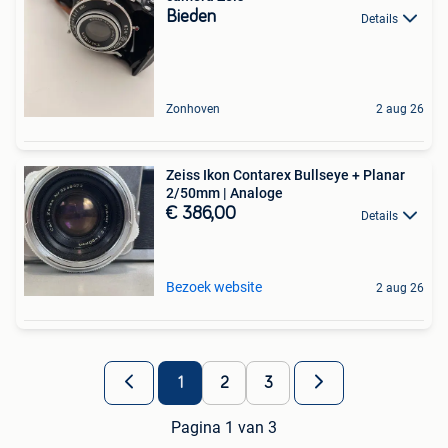
Bieden
Details
Zonhoven
2 aug 26
Zeiss Ikon Contarex Bullseye + Planar
2/50mm | Analoge
€ 386,00
Details
Bezoek website
2 aug 26
1
2
3
Pagina 1 van 3