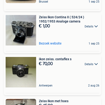
Brussel
1 sep 25
Zeiss Ikon Contina II ( 524/24 )
1952/1953 Analoge camera
€ 1,00
Details
Bezoek website
1 sep 25
ikon zeiss. contaflex s
€ 70,00
Details
Antwerpen
2 aug 26
Zeiss Ikon met hoes