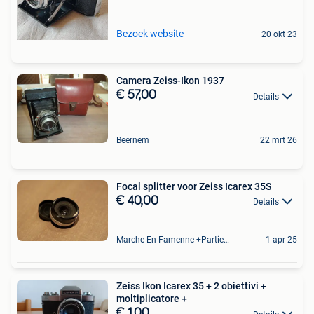
Bezoek website
20 okt 23
Camera Zeiss-Ikon 1937
€ 57,00
Details
Beernem
22 mrt 26
Focal splitter voor Zeiss Icarex 35S
€ 40,00
Details
Marche-En-Famenne +Partie De Baillonville Et Noiseux
1 apr 25
Zeiss Ikon Icarex 35 + 2 obiettivi +
moltiplicatore +
€ 1,00