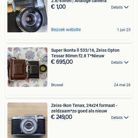
2.8/45mm | Analoge camera
€ 1,00
Details
Bezoek website
1 jun 23
Super Ikonta ll 533/16, Zeiss Opton
Tessar 80mm f2.8 T*Nieuw
€ 695,00
Details
Brussel
24 mei 26
Zeiss-Ikon Tenax, 24x24 formaat -
zeldzaam*zo goed als nieuw
€ 249,00
Details