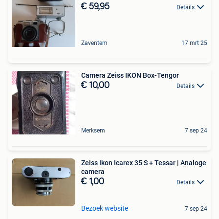
€ 59,95
Details
Zaventem
17 mrt 25
Camera Zeiss IKON Box-Tengor
€ 10,00
Details
Merksem
7 sep 24
Zeiss Ikon Icarex 35 S + Tessar | Analoge
camera
€ 1,00
Details
Bezoek website
7 sep 24