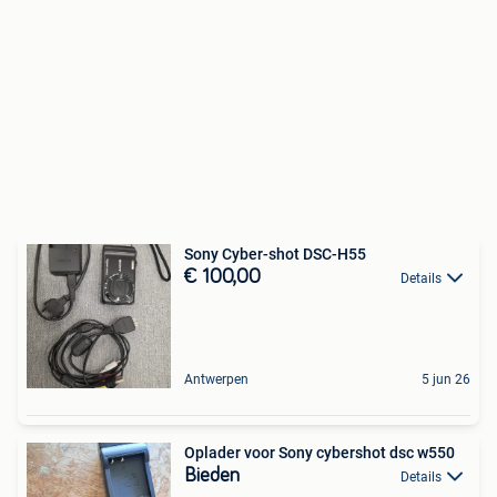
Sony Cyber-shot DSC-H55
€ 100,00
Details
Antwerpen
5 jun 26
Oplader voor Sony cybershot dsc w550
Bieden
Details