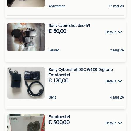
Antwerpen
17 mei 23
Sony cybershot dsc-h9
€ 80,00
Details
Leuven
2 aug 26
Sony Cybershot DSC W630 Digitale
Fototoestel
€ 120,00
Details
Gent
4 aug 26
Fototoestel
€ 300,00
Details