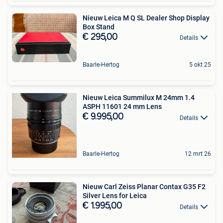
Nieuw Leica M Q SL Dealer Shop Display
Box Stand
€ 295,00
Details
Baarle-Hertog
5 okt 25
Nieuw Leica Summilux M 24mm 1.4
ASPH 11601 24 mm Lens
€ 9.995,00
Details
Baarle-Hertog
12 mrt 26
Nieuw Carl Zeiss Planar Contax G35 F2
Silver Lens for Leica
€ 1.995,00
Details