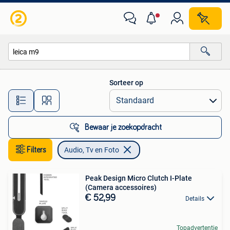
Audio, Tv en Foto
Sorteer op
Alle afstanden…
Bewaar je zoekopdracht
Filters
Audio, Tv en Foto
Peak Design Micro Clutch I-Plate
(Camera accessoires)
€ 52,99
Details
Topadvertentie