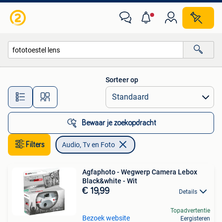
Audio, Tv en Foto
Sorteer op
Alle afstanden…
Bewaar je zoekopdracht
Filters
Audio, Tv en Foto
Agfaphoto - Wegwerp Camera Lebox
Black&white - Wit
€ 19,99
Details
Topadvertentie
Bezoek website
Eergisteren