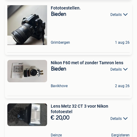
Fototoestellen.
Bieden
Details
Grimbergen
1 aug 26
Nikon F60 met of zonder Tamron lens
Bieden
Details
Bavikhove
2 aug 26
Lens Metz 32 CT 3 voor Nikon
fototoestel
€ 20,00
Details
Deinze
Eergisteren