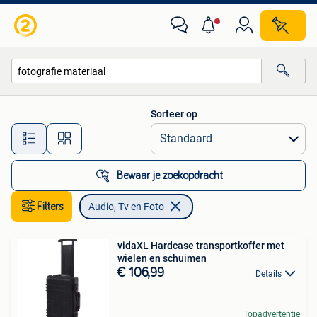
Audio, Tv en Foto
Sorteer op
Alle afstanden…
Bewaar je zoekopdracht
Filters
Audio, Tv en Foto
vidaXL Hardcase transportkoffer met
wielen en schuimen
€ 106,99
Details
Topadvertentie