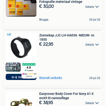
Fotografie materiaal vintage
€ 30,00
Details
Brugge
24 jul 26
Zonnekap JJC LH-HA036 -NIEUW- nr.
1850
€ 22,95
Details
In & Verkoop
Bezoek website
24 jul 26
Easycover Body Cover For Sony A1 II
enA9 III camouflage
€ 38,95
Details