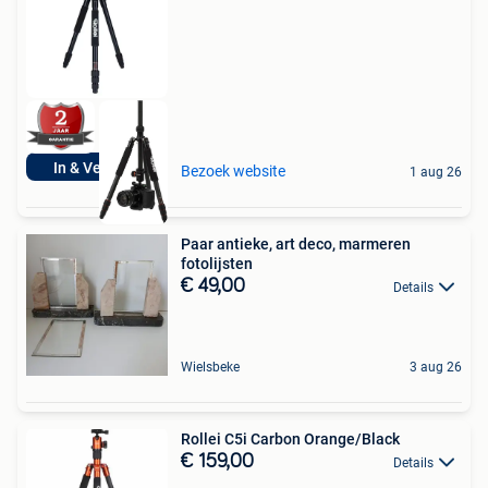
In & Verkoop
Bezoek website
1 aug 26
Paar antieke, art deco, marmeren
fotolijsten
€ 49,00
Details
Wielsbeke
3 aug 26
Rollei C5i Carbon Orange/Black
€ 159,00
Details