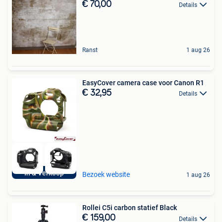
€ 70,00
Details
Ranst
1 aug 26
EasyCover camera case voor Canon R1
€ 32,95
Details
In & Verkoop
Bezoek website
1 aug 26
Rollei C5i carbon statief Black
€ 159,00
Details