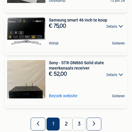
Oostkamp
13 jun 26
Samsung smart 46 inch te koop
€ 75,00
Details
Wilrijk
Gisteren
Sony - STR-DN860 Solid state
meerkanaals receiver
€ 52,00
Details
Bezoek website
Gisteren
1
2
3