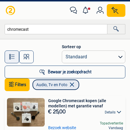
Audio, Tv en Foto
Sorteer op
Alle afstanden…
Bewaar je zoekopdracht
Filters
Audio, Tv en Foto
Google Chromecast kopen (alle
modellen) met garantie vanaf
€ 25,00
Details
Topadvertentie
Bezoek website
Vandaag