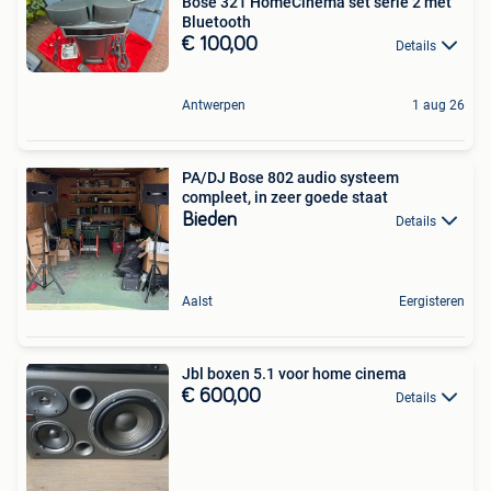
Bose 321 HomeCinema set serie 2 met
Bluetooth
€ 100,00
Details
Antwerpen
1 aug 26
PA/DJ Bose 802 audio systeem
compleet, in zeer goede staat
Bieden
Details
Aalst
Eergisteren
Jbl boxen 5.1 voor home cinema
€ 600,00
Details