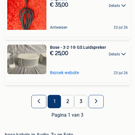
€ 35,00
Details
Antwerpen
23 jul 26
Bose - 3·2·1® GS Luidspreker
€ 25,00
Details
Bezoek website
23 jul 26
1
2
3
Pagina 1 van 3
bose kabels in Audio, Tv en Foto