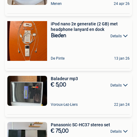
Menen
24 apr 26
iPod nano 2e generatie (2 GB) met
headphone lanyard en dock
Bieden
Details
De Pinte
13 jan 26
Baladeur mp3
€ 5,00
Details
Voroux-Lez-Liers
22 jan 24
Panasonic SC-HC37 stereo set
€ 75,00
Details