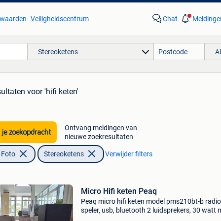
waarden
Veiligheidscentrum
Chat
Meldinge
Stereoketens
A
sultaten
voor 'hifi keten'
Ontvang meldingen van
 je zoekopdracht
nieuwe zoekresultaten
 Foto
Stereoketens
Verwijder filters
Micro Hifi keten Peaq
Peaq micro hifi keten model pms210bt-b radio,
speler, usb, bluetooth 2 luidsprekers, 30 watt 
originele handleiding en afstandsbediening. Ni