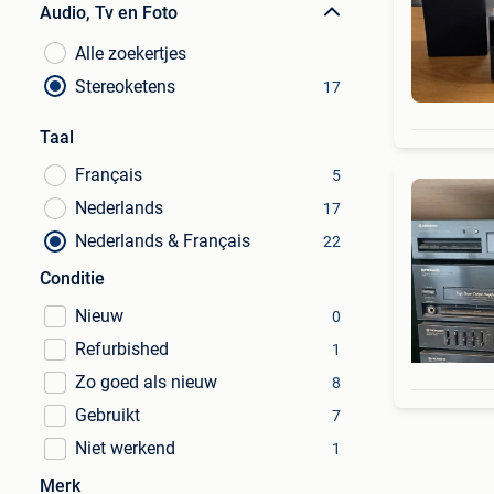
Audio, Tv en Foto
Alle zoekertjes
Stereoketens
17
Taal
Français
5
Nederlands
17
Nederlands & Français
22
Conditie
Nieuw
0
Refurbished
1
Zo goed als nieuw
8
Gebruikt
7
Niet werkend
1
Merk