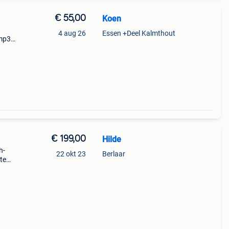
€ 55,00
Koen
4 aug 26
Essen +Deel Kalmthout
 mp3
een
€ 199,00
Hilde
h-
22 okt 23
Berlaar
te