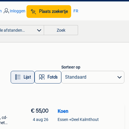
n
Inloggen
FR
Plaats zoekertje
lle afstanden…
Zoek
Sorteer op
Lijst
Foto’s
€ 55,00
Koen
 cd-
4 aug 26
Essen +Deel Kalmthout
met
et