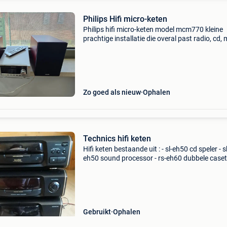
Philips Hifi micro-keten
Philips hifi micro-keten model mcm770 kleine
prachtige installatie die overal past radio, cd,
speler (via usb-ingang) werking cd-speler
onbetrouwbaar (niet kunnen testen wegens g
cd&#39;s i
Zo goed als nieuw
Ophalen
Technics hifi keten
Hifi keten bestaande uit : - sl-eh50 cd speler - s
eh50 sound processor - rs-eh60 dubbele caset
deck - sa-eh50 tuner
Gebruikt
Ophalen