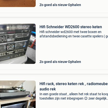
Zo goed als nieuw
Ophalen
Hifi Schneider WD2600 stereo keten
Hifi schneider wd2600 met twee boxen en
afstandsbediening en twee casette spelers ( 
cd) prijs 30€ tel info 0475231708
Zo goed als nieuw
Ophalen
Hifi rack, stereo keten rek , radiomeube
audio rek
In een goede staat , alleen het rek staat te koo
toestellen zijn niet inbegrepen 😉 zeer degelijk
materiaal, stevig en sterk , staan geen wielen 