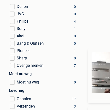
Denon
0
JVC
0
Philips
4
Sony
1
Akai
0
Bang & Olufsen
0
Pioneer
1
Sharp
0
Overige merken
7
Moet nu weg
Moet nu weg
0
Levering
Ophalen
17
Verzenden
3