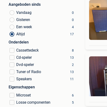
Aangeboden sinds
Vandaag
0
Gisteren
0
Een week
4
Altijd
17
Onderdelen
Cassettedeck
8
Cd-speler
13
Dvd-speler
2
Tuner of Radio
13
Speakers
11
Eigenschappen
Microset
6
Losse componenten
5