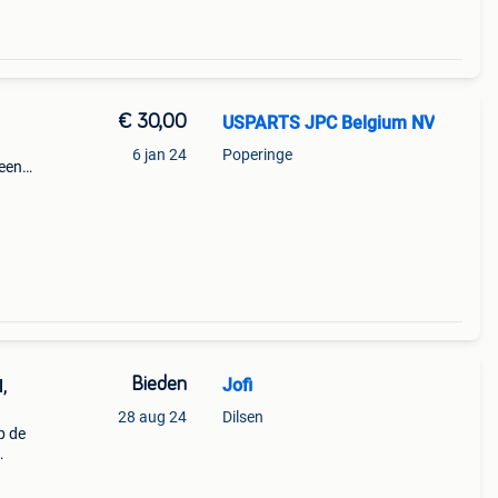
€ 30,00
USPARTS JPC Belgium NV
6 jan 24
Poperinge
geen
Bieden
Jofi
l,
28 aug 24
Dilsen
p de
onder