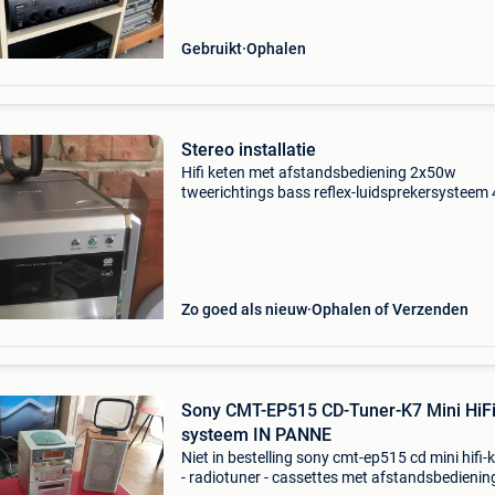
Gebruikt
Ophalen
Stereo installatie
Hifi keten met afstandsbediening 2x50w
tweerichtings bass reflex-luidsprekersysteem 
inch woofer piezo tweeter afneembare
luidsprekersgrills geen koeriers
Zo goed als nieuw
Ophalen of Verzenden
Sony CMT-EP515 CD-Tuner-K7 Mini HiFi
systeem IN PANNE
Niet in bestelling sony cmt-ep515 cd mini hifi-
- radiotuner - cassettes met afstandsbedienin