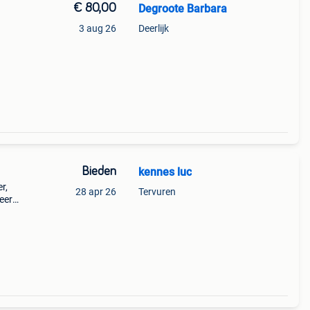
€ 80,00
Degroote Barbara
3 aug 26
Deerlijk
Bieden
kennes luc
r,
28 apr 26
Tervuren
zeer