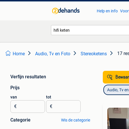
Help en info
Voor
17 re
Home
Audio, Tv en Foto
Stereoketens
Verfijn resultaten
Bewaar
Prijs
Audio, Tv en
van
tot
€
€
Categorie
Wis de categorie