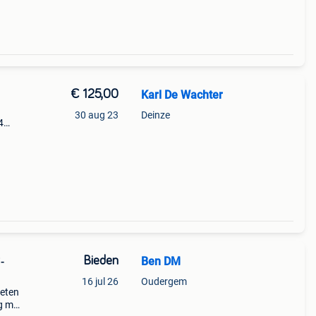
€ 125,00
Karl De Wachter
30 aug 23
Deinze
4
Bieden
Ben DM
-
16 jul 26
Oudergem
keten
g met